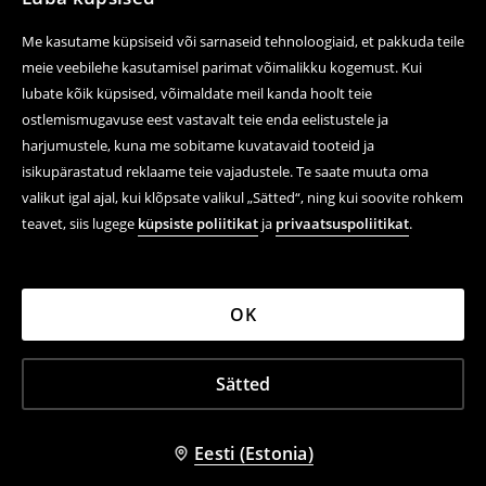
Me kasutame küpsiseid või sarnaseid tehnoloogiaid, et pakkuda teile
meie veebilehe kasutamisel parimat võimalikku kogemust. Kui
lubate kõik küpsised, võimaldate meil kanda hoolt teie
ostlemismugavuse eest vastavalt teie enda eelistustele ja
harjumustele, kuna me sobitame kuvatavaid tooteid ja
isikupärastatud reklaame teie vajadustele. Te saate muuta oma
valikut igal ajal, kui klõpsate valikul „Sätted“, ning kui soovite rohkem
teavet, siis lugege
küpsiste poliitikat
ja
privaatsuspoliitikat
.
OK
Sätted
Eesti (Estonia)