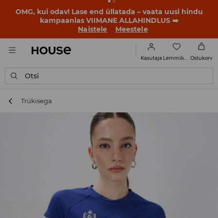
OMG, kui odav! Lase end üllatada – vaata uusi hindu
kampaanias VIIMANE ALLAHINDLUS ➡️
Naistele
Meestele
Lemmikud
Kasutaja
Ostukorv
Otsi
Trükisega