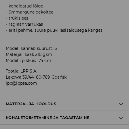
kohaldatud lõige
ümmargune dekoltee
trükis ees
raglaan varrukas
eriti pehme, suure puuvillasisaldusega kangas
Modell kannab suurust: S
Materjali kaal: 210 gsm
Modelli pikkus: 174 cm
Tootja
:
LPP S.A.
Łąkowa 39/44, 80-769 Gdańsk
lpp@lppsa.com
MATERJAL JA HOOLDUS
KOHALETOIMETAMINE JA TAGASTAMINE
95% PUUVILL, 5% ELASTAAN