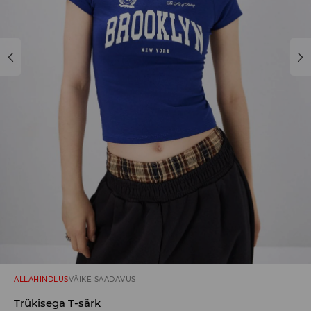
ALLAHINDLUS
VÄIKE SAADAVUS
Trükisega T-särk