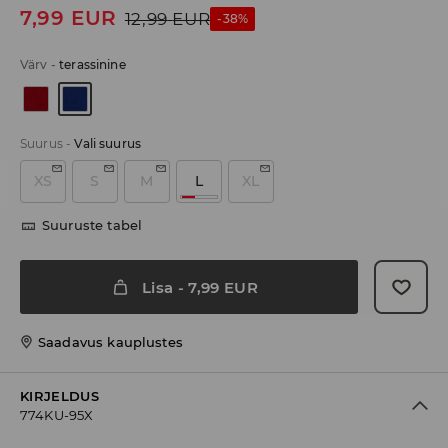
7,99
EUR
12,99
EUR
-38%
Värv
-
terassinine
Suurus
-
Vali suurus
XS
S
M
L
XL
Suuruste tabel
Lisa
-
7,99
EUR
Saadavus kauplustes
KIRJELDUS
774KU-95X