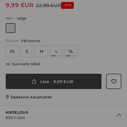
9,99
EUR
22,99
EUR
-57%
Värv
-
valge
Suurus
-
Vali suurus
XS
S
M
L
XL
Suuruste tabel
Lisa
-
9,99
EUR
Saadavus kauplustes
KIRJELDUS
930IY-00X