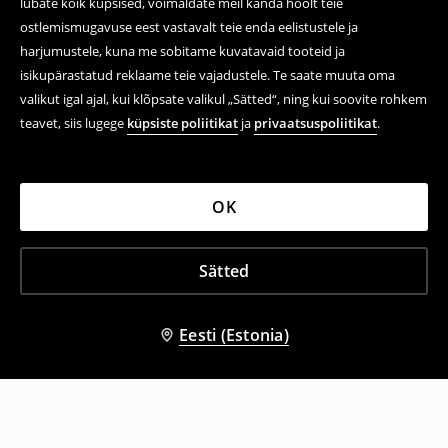
lubate kõik küpsised, võimaldate meil kanda hoolt teie
ostlemismugavuse eest vastavalt teie enda eelistustele ja
harjumustele, kuna me sobitame kuvatavaid tooteid ja
isikupärastatud reklaame teie vajadustele. Te saate muuta oma
valikut igal ajal, kui klõpsate valikul „Sätted“, ning kui soovite rohkem
teavet, siis lugege
küpsiste poliitikat
ja
privaatsuspoliitikat
.
OK
Sätted
Eesti (Estonia)