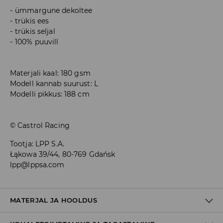
ümmargune dekoltee
trükis ees
trükis seljal
100% puuvill
Materjali kaal: 180 gsm
Modell kannab suurust: L
Modelli pikkus: 188 cm
© Castrol Racing
Tootja
:
LPP S.A.
Łąkowa 39/44, 80-769 Gdańsk
lpp@lppsa.com
MATERJAL JA HOOLDUS