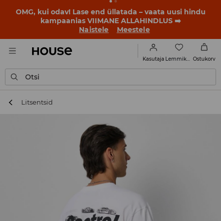
OMG, kui odav! Lase end üllatada – vaata uusi hindu
kampaanias VIIMANE ALLAHINDLUS ➡️
Naistele
Meestele
Lemmikud
Kasutaja
Ostukorv
Otsi
Litsentsid