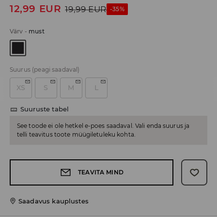
12,99
EUR
19,99
EUR
-35%
Värv
-
must
Suurus
(peagi saadaval)
XS
S
M
L
Suuruste tabel
See toode ei ole hetkel e-poes saadaval. Vali enda suurus ja
telli teavitus toote müügiletuleku kohta.
TEAVITA MIND
Saadavus kauplustes