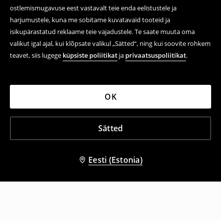
ostlemismugavuse eest vastavalt teie enda eelistustele ja
harjumustele, kuna me sobitame kuvatavaid tooteid ja
isikupärastatud reklaame teie vajadustele. Te saate muuta oma
valikut igal ajal, kui klõpsate valikul „Sätted“, ning kui soovite rohkem
teavet, siis lugege
küpsiste poliitikat
ja
privaatsuspoliitikat
.
OK
Sätted
Eesti (Estonia)