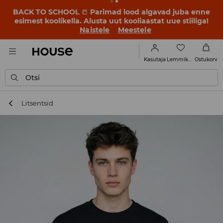
BACK TO SCHOOL
📒
Parimad lood algavad juba enne
esimest koolikella. Alusta uut kooliaastat uue stiiliga!
Naistele
Meestele
Lemmikud
Kasutaja
Ostukorv
Otsi
Litsentsid