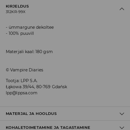
KIRJELDUS
312KR-99X
ümmargune dekoltee
100% puuvill
Materjali kaal: 180 gsm
© Vampire Diaries
Tootja
:
LPP S.A.
Łąkowa 39/44, 80-769 Gdańsk
lpp@lppsa.com
MATERJAL JA HOOLDUS
KOHALETOIMETAMINE JA TAGASTAMINE
100% PUUVILL