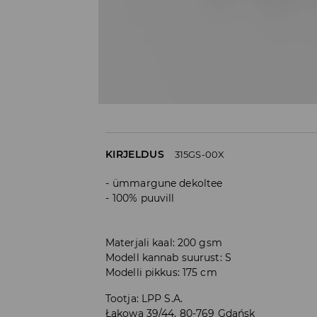
KIRJELDUS
315GS-00X
ümmargune dekoltee
100% puuvill
Materjali kaal: 200 gsm
Modell kannab suurust: S
Modelli pikkus: 175 cm
Tootja
:
LPP S.A.
Łąkowa 39/44, 80-769 Gdańsk