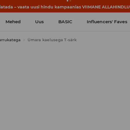
llatada – vaata uusi hindu kampaanias VIIMANE ALLAHINDLU
Mehed
Uus
BASIC
Influencers' Faves
arrukatega
Ümara kaelusega T-särk