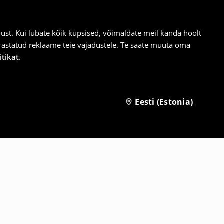
st. Kui lubate kõik küpsised, võimaldate meil kanda hoolt
ärastatud reklaame teie vajadustele. Te saate muuta oma
itikat
.
Eesti (Estonia)