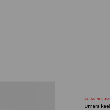
ALLAHINDLUS
M
Ümara kael