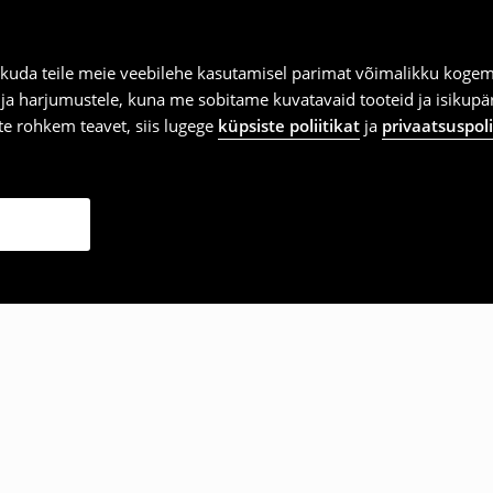
kuda teile meie veebilehe kasutamisel parimat võimalikku kogemu
e ja harjumustele, kuna me sobitame kuvatavaid tooteid ja isikup
vite rohkem teavet, siis lugege
küpsiste poliitikat
ja
privaatsuspoli