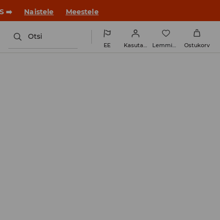
S ➡️
Naistele
Meestele
Otsi
EE
Kasutaja
Lemmikud
Ostukorv