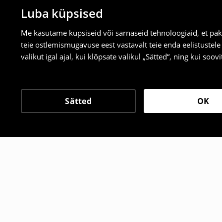
Luba küpsised
Me kasutame küpsiseid või sarnaseid tehnoloogiaid, et pak
teie ostlemismugavuse eest vastavalt teie enda eelistustel
valikut igal ajal, kui klõpsate valikul „Sätted“, ning kui soo
Sätted
OK