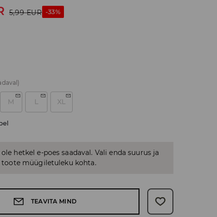
R
-33%
5,99
EUR
adaval)
M
L
XL
bel
 ole hetkel e-poes saadaval. Vali enda suurus ja
us toote müügiletuleku kohta.
TEAVITA MIND