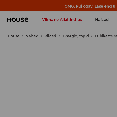
OMG, kui odav! Lase end ü
Viimane Allahindlus
Naised
House
Naised
Riided
T-särgid, topid
Lühikeste v