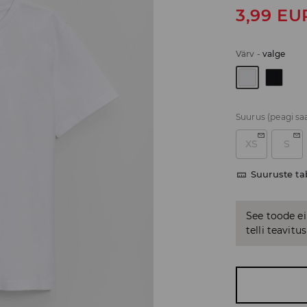
3,99
EU
Värv
-
valge
Suurus
(peagi sa
XS
S
Suuruste ta
See toode ei
telli teavit