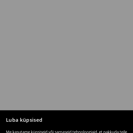
Luba küpsised
Me kasutame küpsiseid või sarnaseid tehnoloogiaid, et pakkuda teile