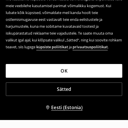
meie veebilehe kasutamisel parimat võimalikku kogemust. Kui
lubate kõik küpsised, võimaldate meil kanda hoolt teie
ostlemismugavuse eest vastavalt teie enda eelistustele ja
harjumustele, kuna me sobitame kuvatavaid tooteid ja
isikupärastatud reklaame teie vajadustele. Te saate muuta oma
valikut igal ajal, kui klõpsate valikul „Sätted“, ning kui soovite rohkem
teavet, siis lugege
küpsiste poliitikat
ja
privaatsuspoliitikat
.
OK
Sätted
Eesti (Estonia)