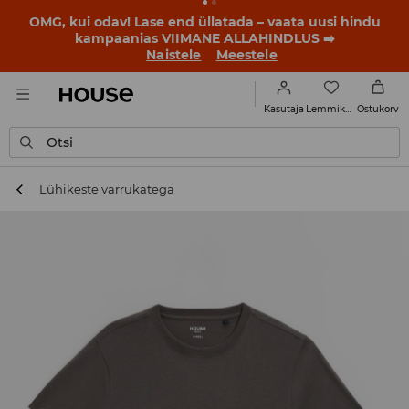
OMG, kui odav! Lase end üllatada – vaata uusi hindu
kampaanias VIIMANE ALLAHINDLUS ➡️
Naistele
Meestele
Lemmikud
Kasutaja
Ostukorv
Otsi
Lühikeste varrukatega