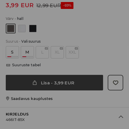
3,99
EUR
12,99
EUR
-69%
Värv
-
hall
Suurus
-
Vali suurus
S
M
L
XL
XXL
Suuruste tabel
Lisa
-
3,99
EUR
Saadavus kauplustes
KIRJELDUS
466IT-85X