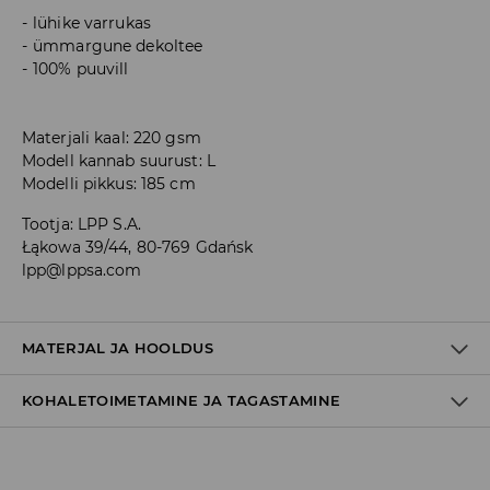
lühike varrukas
ümmargune dekoltee
100% puuvill
Materjali kaal: 220 gsm
Modell kannab suurust: L
Modelli pikkus: 185 cm
Tootja
:
LPP S.A.
Łąkowa 39/44, 80-769 Gdańsk
lpp@lppsa.com
MATERJAL JA HOOLDUS
KOHALETOIMETAMINE JA TAGASTAMINE
100% PUUVILL
Tarnepoliitika