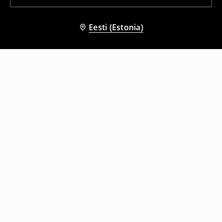
Eesti (Estonia)
Teised kliendid valisid ka