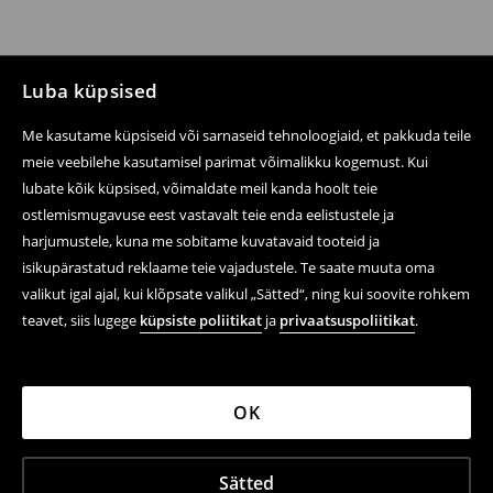
Luba küpsised
Me kasutame küpsiseid või sarnaseid tehnoloogiaid, et pakkuda teile
meie veebilehe kasutamisel parimat võimalikku kogemust. Kui
lubate kõik küpsised, võimaldate meil kanda hoolt teie
ostlemismugavuse eest vastavalt teie enda eelistustele ja
harjumustele, kuna me sobitame kuvatavaid tooteid ja
isikupärastatud reklaame teie vajadustele. Te saate muuta oma
valikut igal ajal, kui klõpsate valikul „Sätted“, ning kui soovite rohkem
teavet, siis lugege
küpsiste poliitikat
ja
privaatsuspoliitikat
.
OK
Sätted