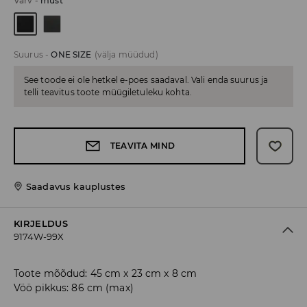
Värv
-
must
Suurus
-
ONE SIZE
(välja müüdud)
See toode ei ole hetkel e-poes saadaval. Vali enda suurus ja
telli teavitus toote müügiletuleku kohta.
TEAVITA MIND
Saadavus kauplustes
KIRJELDUS
9174W-99X
Toote mõõdud: 45 cm x 23 cm x 8 cm
Vöö pikkus: 86 cm (max)