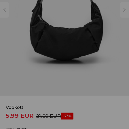
Vöökott
5,99
EUR
21,99
EUR
-73%