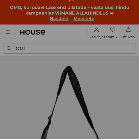
BACK TO SCHOOL
📒
Parimad lood algavad juba enne
esimest koolikella. Alusta uut kooliaastat uue stiiliga!
Naistele
Meestele
Lemmikud
Kasutaja
Ostukorv
Otsi