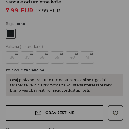
Sandale od umjetne kože
7,99
EUR
17,99
EUR
Boja
-
crno
Veličina
(rasprodano)
36
37
38
39
40
41
Vodič za veličine
Ovaj proizvod trenutno nije dostupan u online trgovini.
Odaberite veličinu proizvoda za koji ste zainteresirani kako
bismo vas obavijestili o njegovoj dostupnosti.
OBAVIJESTI ME