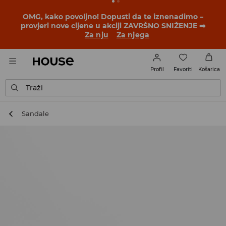
OMG, kako povoljno! Dopusti da te iznenadimo –
provjeri nove cijene u akciji ZAVRŠNO SNIŽENJE ➡️
Za nju
Za njega
Favoriti
Profil
Košarica
Traži
Sandale