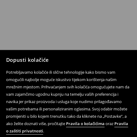
Dopusti kolačiće
Potrebljavamo kolačiće ili slične tehnologije kako bismo vam
omogućili najbolje moguće iskustvo tijekom korištenja našim
mrežnim mjestom. Prihvaćanjem svih kolačića omogućujete nam da
vam zajamčimo ugodnu kupnju na temelju vaših preferencija i
navika jer prikaz proizvoda i usluga koje nudimo prilagođavamo
vašim potrebama ili personaliziranim oglasima. Svoj odabir možete
promijeniti u bilo kojem trenutku tako da kliknete na „Postavke”, a
ako želite doznati više, pročitajte
Pravila o kolačićima
oraz
Pravila
o zaštiti privatnosti
.