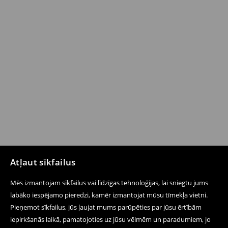
Atļaut sīkfailus
Mēs izmantojam sīkfailus vai līdzīgas tehnoloģijas, lai sniegtu jums
labāko iespējamo pieredzi, kamēr izmantojat mūsu tīmekļa vietni.
Pieņemot sīkfailus, jūs ļaujat mums parūpēties par jūsu ērtībām
iepirkšanās laikā, pamatojoties uz jūsu vēlmēm un paradumiem, jo