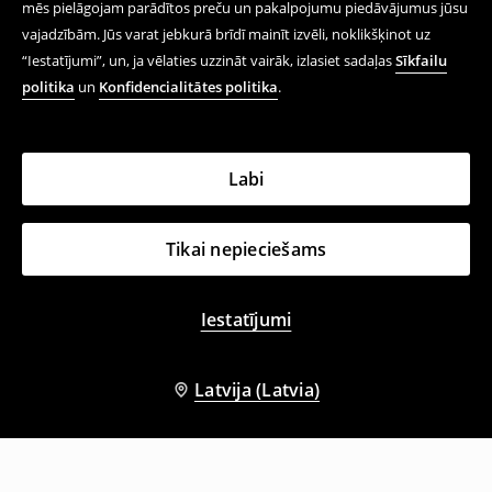
mēs pielāgojam parādītos preču un pakalpojumu piedāvājumus jūsu
vajadzībām. Jūs varat jebkurā brīdī mainīt izvēli, noklikšķinot uz
“Iestatījumi”, un, ja vēlaties uzzināt vairāk, izlasiet sadaļas
Sīkfailu
politika
un
Konfidencialitātes politika
.
Labi
Tikai nepieciešams
Iestatījumi
Latvija (Latvia)