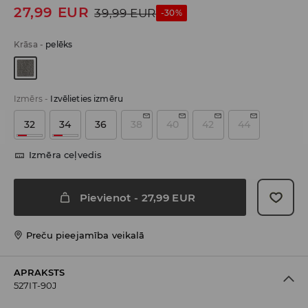
27,99
EUR
39,99
EUR
-30%
Krāsa
-
pelēks
Izmērs
-
Izvēlieties izmēru
32
34
36
38
40
42
44
Izmēra ceļvedis
Pievienot
-
27,99
EUR
Preču pieejamība veikalā
APRAKSTS
527IT-90J