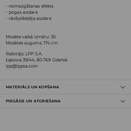
nomazgāšanas efekts
pogas aizdare
rāvējslēdzēja aizdare
Modele valkā izmēru: 36
Modeles augums: 174 cm
Ražotājs
:
LPP S.A.
Łąkowa 39/44, 80-769 Gdańsk
lpp@lppsa.com
MATERIĀLS UN KOPŠANA
PIEGĀDE UN ATGRIEŠANA
PIRMAIS MATERIĀLS
:
100% KOKVILNA
ROKAS MAZGĀŠANA- APKĀRTĒJĀ TEMPERATŪRA
Piegādes politika
MAZGĀT ATSEVIŠĶI VAI AR LĪDZĪGAS KRĀSAS AUDUMIEM
Piegāde veikalā: BEZMAKSAS