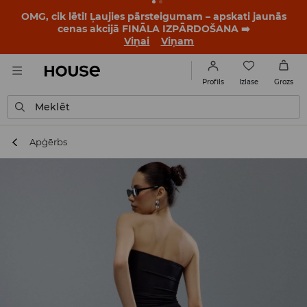
OMG, cik lēti! Ļaujies pārsteigumam – apskati jaunās
cenas akcijā FINĀLA IZPĀRDOŠANA ➡️
Viņai
Viņam
Izlase
Profils
Grozs
Meklēt
Apģērbs