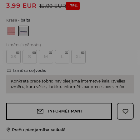
3,99
EUR
15,99
EUR
-75%
Krāsa
-
balts
Izmērs
(izpārdots)
XS
S
M
L
XL
Izmēra ceļvedis
Konkrētā prece šobrīd nav pieejama internetveikalā. Izvēlies
izmēru, kuru vēlies, lai tiktu informēts par preces pieejamību.
INFORMĒT MANI
Preču pieejamība veikalā