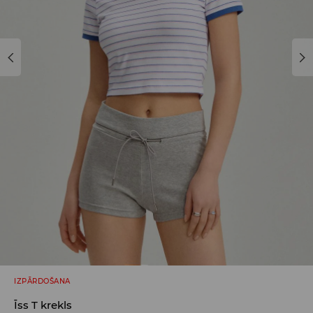
IZPĀRDOŠANA
Īss T krekls