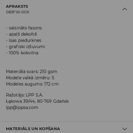
APRAKSTS
083FW-00X
saīsināts fasons
apaļš dekoltē
īsas piedurknes
grafiski izšuvumi
100% kokvilna
Materiāla svars: 210 gsm
Modele valkā izmēru: S
Modeles augums: 172 cm
Ražotājs
:
LPP S.A.
Łąkowa 39/44, 80-769 Gdańsk
lpp@lppsa.com
MATERIĀLS UN KOPŠANA