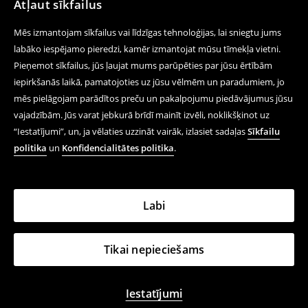
Atļaut sīkfailus
Mēs izmantojam sīkfailus vai līdzīgas tehnoloģijas, lai sniegtu jums
labāko iespējamo pieredzi, kamēr izmantojat mūsu tīmekļa vietni.
Pieņemot sīkfailus, jūs ļaujat mums parūpēties par jūsu ērtībām
iepirkšanās laikā, pamatojoties uz jūsu vēlmēm un paradumiem, jo
mēs pielāgojam parādītos preču un pakalpojumu piedāvājumus jūsu
vajadzībām. Jūs varat jebkurā brīdī mainīt izvēli, noklikšķinot uz
“Iestatījumi”, un, ja vēlaties uzzināt vairāk, izlasiet sadaļas
Sīkfailu
politika
un
Konfidencialitātes politika
.
Labi
Tikai nepieciešams
Iestatījumi