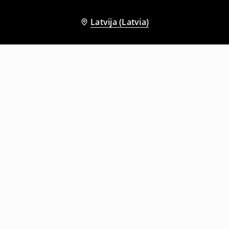
Latvija (Latvia)
Citi klienti izvēlējās arī
Svītrains T-krekls
Svītrains T-krekls