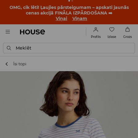
OMG, cik lēti! Ļaujies pārsteigumam – apskati jaunās
cenas akcijā FINĀLA IZPĀRDOŠANA ➡️
Viņai
Viņam
Izlase
Profils
Grozs
Meklēt
Īsi topi