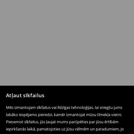
Atļaut sīkfailus
Mēs izmantojam sīkfailus vai līdzīgas tehnoloģijas, lai sniegtu jums
labāko iespējamo pieredzi, kamēr izmantojat mūsu tīmekļa vietni.
Pieņemot sīkfailus, jūs ļaujat mums parūpēties par jūsu ērtībām
iepirkšanās laikā, pamatojoties uz jūsu vēlmēm un paradumiem, jo