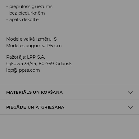
pieguļošs griezums
bez piedurknēm
apaļš dekoltē
Modele valkā izmēru: S
Modeles augums: 176 cm
Ražotājs
:
LPP S.A.
Łąkowa 39/44, 80-769 Gdańsk
lpp@lppsa.com
MATERIĀLS UN KOPŠANA
PIEGĀDE UN ATGRIEŠANA
PIRMAIS MATERIĀLS
:
10% ELASTĀNS, 90% POLIESTERIS
MAZGĀT ATSEVIŠĶI VAI AR LĪDZĪGAS KRĀSAS AUDUMIEM
Piegādes politika
NEBALINĀT
Piegāde veikalā: BEZMAKSAS