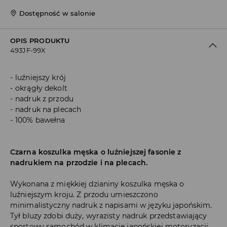
Dostępność w salonie
OPIS PRODUKTU
493JF-99X
luźniejszy krój
okrągły dekolt
nadruk z przodu
nadruk na plecach
100% bawełna
Czarna koszulka męska o luźniejszej fasonie z
nadrukiem na przodzie i na plecach.
Wykonana z miękkiej dzianiny koszulka męska o
luźniejszym kroju. Z przodu umieszczono
minimalistyczny nadruk z napisami w języku japońskim.
Tył bluzy zdobi duży, wyrazisty nadruk przedstawiający
sportowy samochód w klimacie japońskiej motoryzacji,