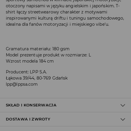
otoczony napisami w języku angielskim i japońskim. T-
shirt łączy streetwearowy charakter z motywami
inspirowanymi kulturą driftu i tuningu samochodowego,
idealna dla fanów motoryzacji i miejskiego vibe'u.
Gramatura materiału: 180 gsm
Model prezentuje produkt w rozmiarze: L
Wzrost modela 184 cm
Producent
:
LPP S.A.
Łąkowa 39/44, 80-769 Gdańsk
lpp@lppsa.com
SKŁAD I KONSERWACJA
DOSTAWA I ZWROTY
100% BAWEŁNA