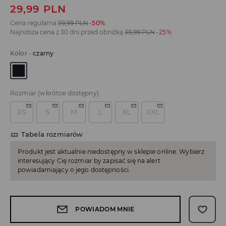
29,99
PLN
Cena regularna
59,99
PLN
-50%
Najniższa cena z 30 dni przed obniżką
39,99
PLN
-25%
Kolor
-
czarny
Rozmiar
(wkrótce dostępny)
XS
S
M
L
XL
XXL
Tabela rozmiarów
Produkt jest aktualnie niedostępny w sklepie online. Wybierz
interesujący Cię rozmiar by zapisać się na alert
powiadamiający o jego dostępności.
POWIADOM MNIE