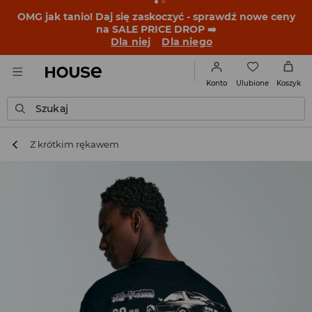
OMG jak tanio! Daj się zaskoczyć - sprawdź nowe ceny
na SALE PRICE DROP ➡️
Dla niej
Dla niego
Ulubione
Konto
Koszyk
Szukaj
Z krótkim rękawem