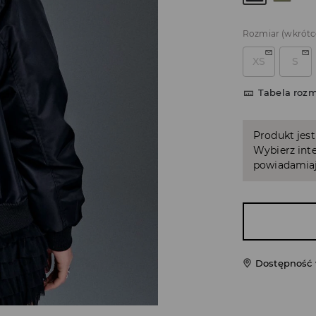
Rozmiar
(wkrótc
XS
S
Tabela roz
Produkt jest
Wybierz inte
powiadamiaj
Dostępność 