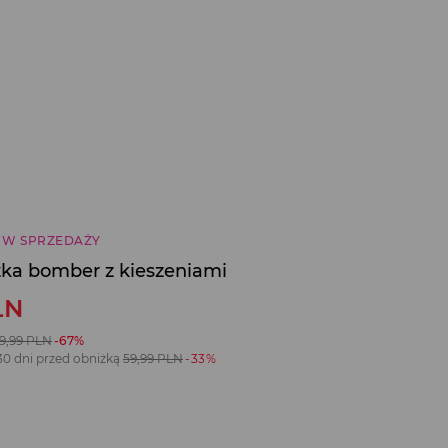
 W SPRZEDAŻY
tka bomber z kieszeniami
LN
19,99
PLN
-67%
30 dni przed obniżką
59,99
PLN
-33%