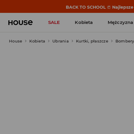
BACK TO SCHOOL
📒
Najlepsze 
SALE
Kobieta
Mężczyzna
House
Kobieta
Ubrania
Kurtki, płaszcze
Bombery,