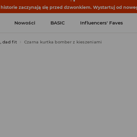
historie zaczynają się przed dzwonkiem. Wystartuj od noweg
Nowości
BASIC
Influencers' Faves
 dad fit
Czarna kurtka bomber z kieszeniami