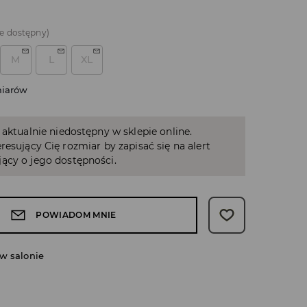
e dostępny)
M
L
XL
miarów
 aktualnie niedostępny w sklepie online.
resujący Cię rozmiar by zapisać się na alert
ący o jego dostępności.
POWIADOM MNIE
w salonie