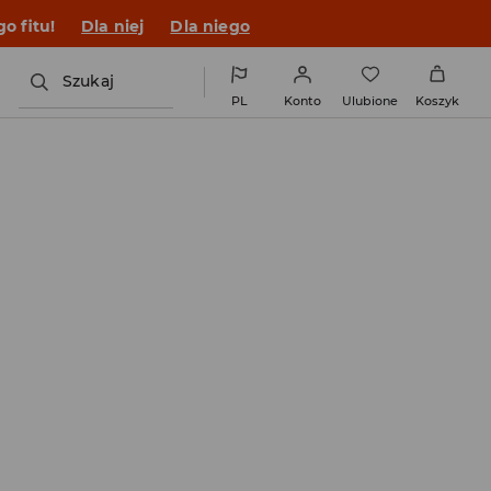
o fitu!
Dla niej
Dla niego
Szukaj
PL
Konto
Ulubione
Koszyk