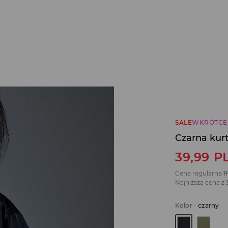
SALE
WKRÓTCE
Czarna kur
39,99
P
Cena regularna
1
Najniższa cena z 
Kolor
-
czarny