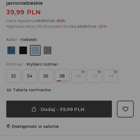
jasnoniebieskie
39,99
PLN
Cena regularna
99,99
PLN
-60%
Najniższa cena z 30 dni przed obniżką
49,99
PLN
-20%
Kolor
-
niebieski
Rozmiar
-
Wybierz rozmiar
32
34
36
38
40
42
44
Tabela rozmiarów
Dodaj
-
39,99
PLN
Dostępność w salonie