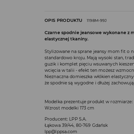
OPIS PRODUKTU
1198M-99J
Czarne spodnie jeansowe wykonane z mię
elastycznej tkaniny.
Stylizowane na sprane jeansy mom fit o 
standardowo kroju. Mają wysoki stan, trad
guzik i komplet pięciu wsuwanych kieszen
wcięcia w talii - efekt ten możesz wzmocni
Nieznaczna domieszka włókien elastycznyc
że spodnie są wygodne i dłużej zachowują
Modelka prezentuje produkt w rozmiarze:
Wzrost modelki 173 cm
Producent
:
LPP S.A.
Łąkowa 39/44, 80-769 Gdańsk
lpp@lppsa.com