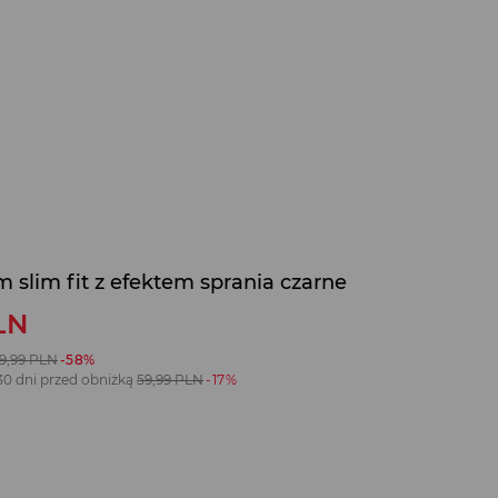
slim fit z efektem sprania czarne
LN
19,99
PLN
-58%
30 dni przed obniżką
59,99
PLN
-17%