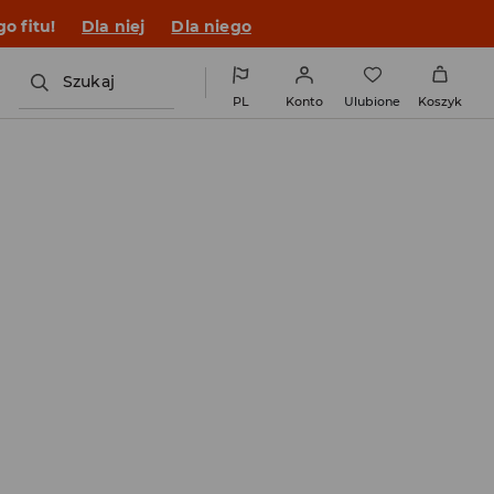
o fitu!
Dla niej
Dla niego
Szukaj
PL
Konto
Ulubione
Koszyk