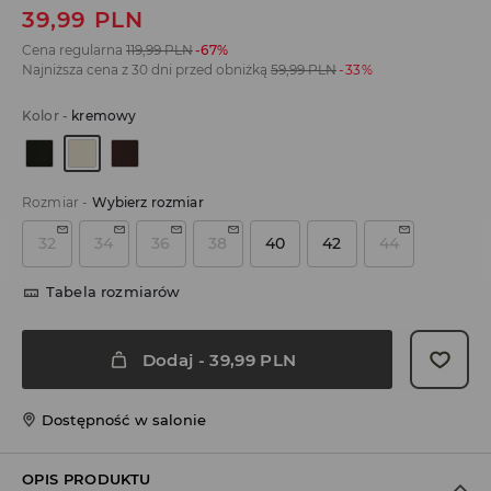
39,99
PLN
Cena regularna
119,99
PLN
-67%
Najniższa cena z 30 dni przed obniżką
59,99
PLN
-33%
Kolor
-
kremowy
Rozmiar
-
Wybierz rozmiar
32
34
36
38
40
42
44
Tabela rozmiarów
Dodaj
-
39,99
PLN
Dostępność w salonie
OPIS PRODUKTU