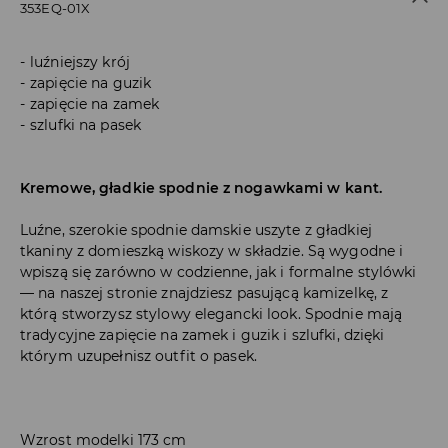
353EQ-01X
luźniejszy krój
zapięcie na guzik
zapięcie na zamek
szlufki na pasek
Kremowe, gładkie spodnie z nogawkami w kant.
Luźne, szerokie spodnie damskie uszyte z gładkiej
tkaniny z domieszką wiskozy w składzie. Są wygodne i
wpiszą się zarówno w codzienne, jak i formalne stylówki
— na naszej stronie znajdziesz pasującą
kamizelkę
, z
którą stworzysz stylowy elegancki look. Spodnie mają
tradycyjne zapięcie na zamek i guzik i szlufki, dzięki
którym uzupełnisz outfit o pasek.
Wzrost modelki 173 cm