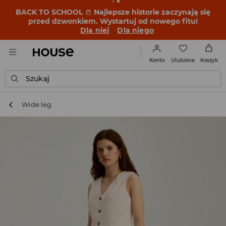
BACK TO SCHOOL
📒
Najlepsze historie zaczynają się
przed dzwonkiem. Wystartuj od nowego fitu!
Dla niej
Dla niego
Ulubione
Konto
Koszyk
Szukaj
Wide leg