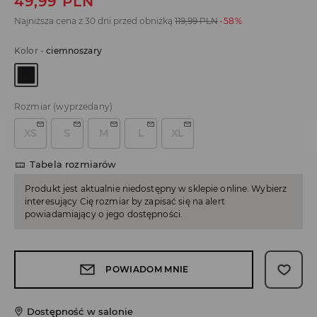
49,99
PLN
Najniższa cena z 30 dni przed obniżką
119,99
PLN
-58%
Kolor
-
ciemnoszary
Rozmiar
(wyprzedany)
XS
S
M
L
XL
Tabela rozmiarów
Produkt jest aktualnie niedostępny w sklepie online. Wybierz
interesujący Cię rozmiar by zapisać się na alert
powiadamiający o jego dostępności.
POWIADOM MNIE
Dostępność w salonie