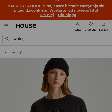
BACK TO SCHOOL
📒
Najlepsze historie zaczynają się
przed dzwonkiem. Wystartuj od nowego fitu!
Dla niej
Dla niego
Ulubione
Konto
Koszyk
Szukaj
Swetry