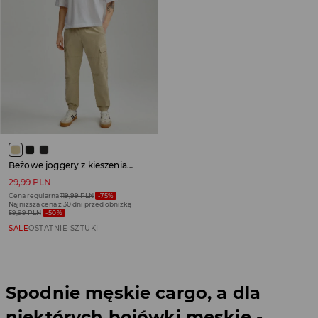
Beżowe joggery z kieszeniami cargo
29,99 PLN
Cena regularna
119,99 PLN
-75%
Najniższa cena z 30 dni przed obniżką
59,99 PLN
-50%
SALE
OSTATNIE SZTUKI
Spodnie męskie cargo, a dla
niektórych bojówki męskie -