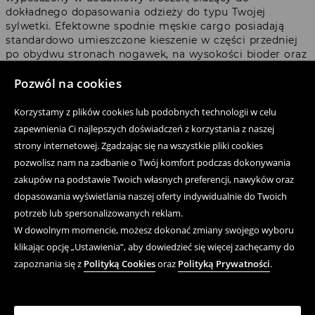
dokładnego dopasowania odzieży do typu Twojej
sylwetki. Efektowne spodnie męskie cargo posiadają
standardowo umieszczone kieszenie w części przedniej
po obydwu stronach nogawek, na wysokości bioder oraz
kieszenie zapinane na suwak lub guzik, osadzone w
Pozwól na cookies
bocznej, zewnętrznej części obydwu nogawek (na
wysokości kolan). Niektóre modele posiadają ponadto
praktyczne kieszenie w części tylnej. Nasza oferta
Korzystamy z plików cookies lub podobnych technologii w celu
obfituje w różne modele bojówek, zarówno w fasonie
zapewnienia Ci najlepszych doświadczeń z korzystania z naszej
joggerów, jak i prezentujące modny krój loose, wide leg,
strony internetowej. Zgadzając się na wszystkie pliki cookies
są też spodnie z prostymi nogawkami.
pozwolisz nam na zadbanie o Twój komfort podczas dokonywania
zakupów na podstawie Twoich własnych preferencji, nawyków oraz
Spodnie męskie bojówki - jakie
dopasowania wyświetlania naszej oferty indywidualnie do Twoich
potrzeb lub spersonalizowanych reklam.
kolory wybrać?
W dowolnym momencie, możesz dokonać zmiany swojego wyboru
klikając opcję „Ustawienia”, aby dowiedzieć się więcej zachęcamy do
Wśród zróżnicowanej, dostępnej w wielu wariantach
zapoznania się z
Polityką Cookies
oraz
Polityką Prywatności
.
kolorystycznych oferty spodni męskich znajdują się
bojówki, które wyróżniają się specyficznym krojem oraz
efektem wizualnym. Te praktyczne, ponadczasowo
modne spodnie wykazują wszystkie cechy