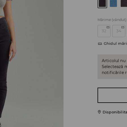
Mărime
(vândut)
32
34
Ghidul mări
Articolul nu
Selectează m
notificările 
Disponibilit