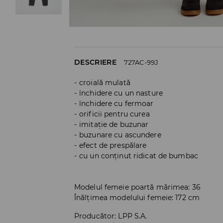
DESCRIERE
727AC-99J
croială mulată
închidere cu un nasture
închidere cu fermoar
orificii pentru curea
imitație de buzunar
buzunare cu ascundere
efect de prespălare
cu un conținut ridicat de bumbac
Modelul femeie poartă mărimea: 36
Înălțimea modelului femeie: 172 cm
Producător
:
LPP S.A.