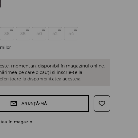
36
38
40
42
44
milor
 este, momentan, disponibil în magazinul online.
ărimea pe care o cauți și înscrie-te la
referitoare la disponibilitatea acesteia.
ANUNȚĂ-MĂ
atea în magazin