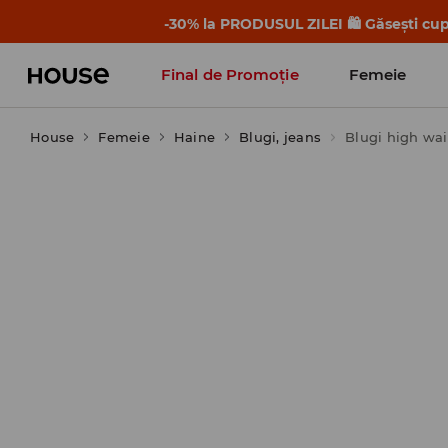
-30% la PRODUSUL ZILEI 🛍️ Găsești cupo
Final de Promoție
Femeie
House
Femeie
Haine
Blugi, jeans
Blugi high wai