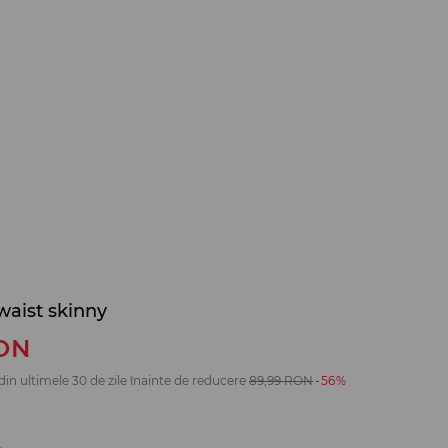
waist skinny
ON
din ultimele 30 de zile înainte de reducere
89,99
RON
-56%