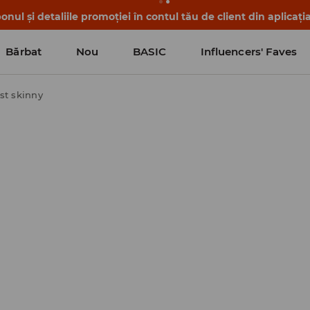
nul și detaliile promoției în contul tău de client din aplicați
Bărbat
Nou
BASIC
Influencers' Faves
st skinny