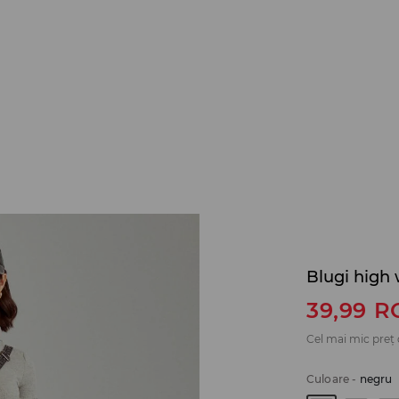
Blugi high 
39,99
R
Cel mai mic preț 
Culoare
-
negru