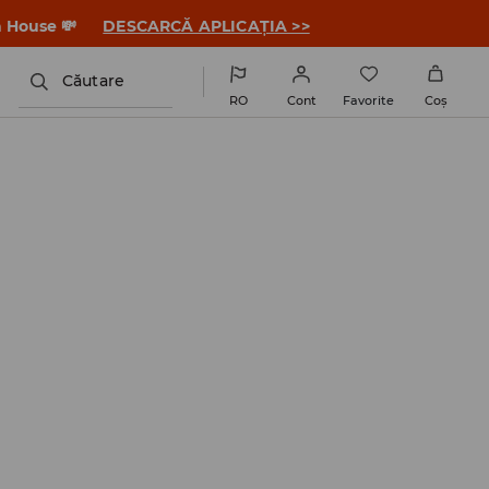
a House 💸
DESCARCĂ APLICAȚIA >>
Căutare
RO
Cont
Favorite
Coş