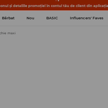
nul și detaliile promoției în contul tău de client din aplicați
Bărbat
Nou
BASIC
Influencers' Faves
chie maxi