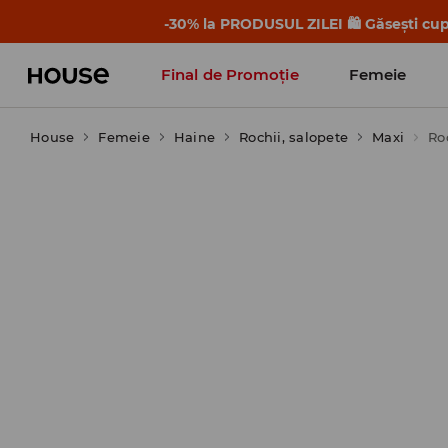
-30% la PRODUSUL ZILEI 🛍️ Găsești cupo
Final de Promoție
Femeie
House
Femeie
Haine
Rochii, salopete
Maxi
Ro