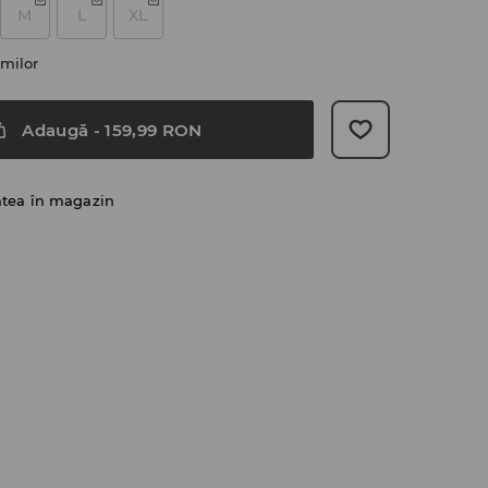
M
L
XL
milor
Adaugă
-
159,99
RON
atea în magazin