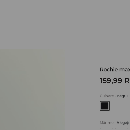
Rochie max
159,99
Culoare
-
negru
Mărime
-
Alegeţ