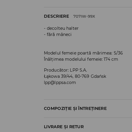
DESCRIERE
707IW-99X
decolteu halter
fără mâneci
Modelul femeie poartă mărimea: S/36
Înălțimea modelului femeie: 174 cm
Producător
:
LPP S.A.
Łąkowa 39/44, 80-769 Gdańsk
lpp@lppsa.com
COMPOZIȚIE ȘI ÎNTREȚINERE
PRIMUL MATERIAL
:
95% POLIESTER, 5% ELAST
LIVRARE ȘI RETUR