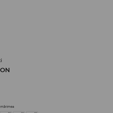
i
RON
i mărimea