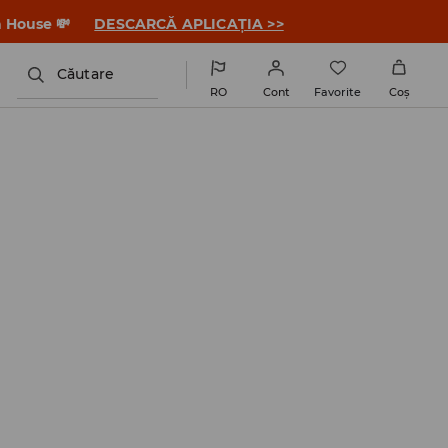
a House 💸
DESCARCĂ APLICAȚIA >>
Căutare
RO
Cont
Favorite
Coş