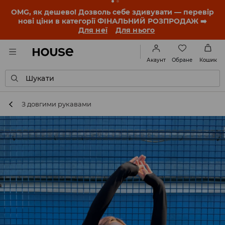
-30% на ПРОДУКТ ДНЯ 🛍️ Купон та деталі акції
знайдеш у своєму обліковому записі 💸
ЗАВАНТАЖИТИ ДОДАТОК
Обране
Акаунт
Кошик
Шукати
З довгими рукавами