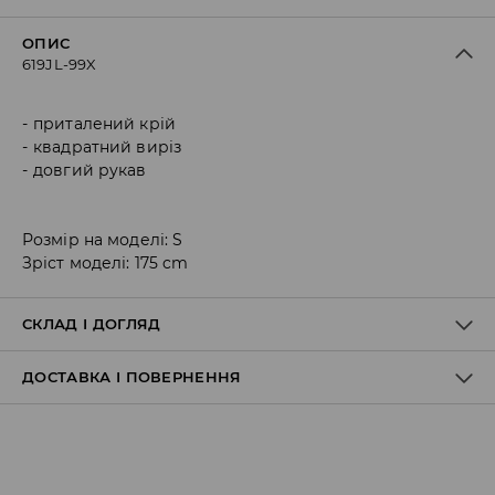
ОПИС
619JL-99X
приталений крій
квадратний виріз
довгий рукав
Розмір на моделі: S
Зріст моделі: 175 cm
СКЛАД І ДОГЛЯД
ДОСТАВКА І ПОВЕРНЕННЯ
93% ПОЛІЕСТЕР, 7% ЕЛАСТАН
Правила доставки