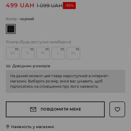
499
UAH
1 099
UAH
-55%
Колір
-
чорний
Розмір
(буде доступно незабаром)
XS
S
M
L
XL
Довідник розмірів
На даний момент цей товар недоступний в Інтернет-
магазині. Виберіть розмір, який вас цікавить, щоб
підписатись на сповіщення про його наявність.
ПОВІДОМИТИ МЕНЕ
Наявність у магазині