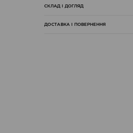
СКЛАД І ДОГЛЯД
ДОСТАВКА І ПОВЕРНЕННЯ
Правила доставки
Пункт відбору Meest Пошта:
199 UAH
*
від 6-10 днiв
Пункт відбору Нова Пошта:
199 UAH
*
від 6-10 днiв
Кур'єр Meest Пошта (післяплата):
199 UAH
*
від 6-10 днiв
* - Замовлення на суму від 1699 UAH д
⟶
Детальніше