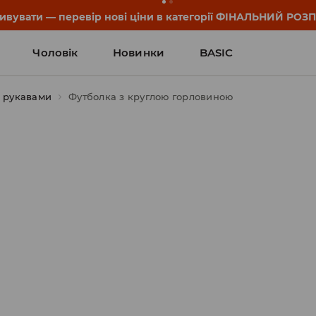
он та деталі акції знайдеш у своєму обліковому записі 💸
Чоловік
Новинки
BASIC
 рукавами
Футболка з круглою горловиною