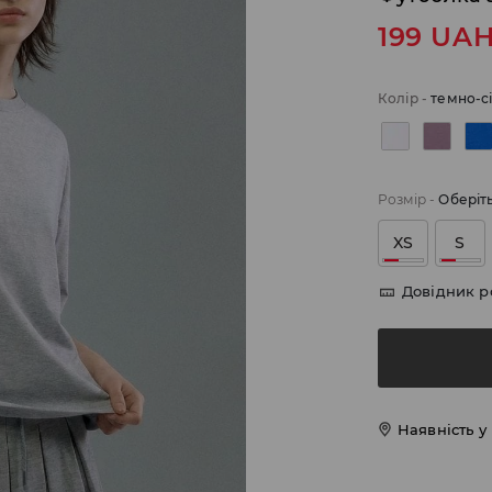
199
UA
Колір
-
темно-с
Розмір
-
Оберіт
XS
S
Довідник р
Наявність у