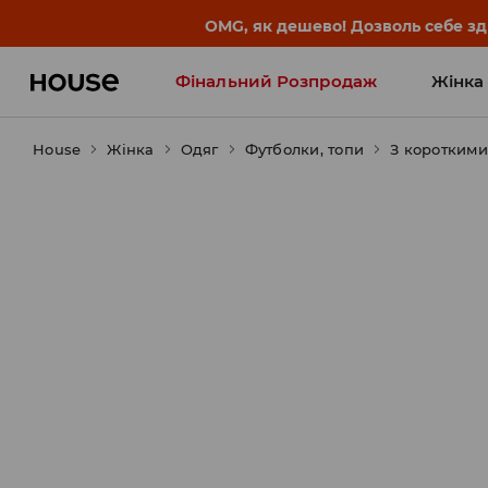
-30% на ПРОДУКТ ДНЯ 🛍️ Куп
Фінальний Розпродаж
Жінка
House
Жінка
Influencers' Faves
Одяг
Футболки, топи
З короткими