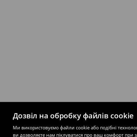
Якщо сума замовлення перевищує екві
відправлення та кошти доставки), варт
буде залежати від додаткової оплати п
Правила повернення
Ви можете повернути товар в інтерне
на сайті.
⟶
Правила повернення
Дозвіл на обробку файлів cookie
Ми використовуємо файли cookie або подібні техноло
ви дозволяєте нам піклуватися про ваш комфорт при 