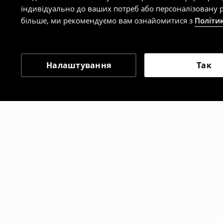
індивідуально до ваших потреб або персоналізовану р
більше, ми рекомендуємо вам ознайомитися з
Політи
Налаштування
Так
Інші клієнти також об