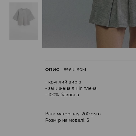
ОПИС
896IU-90M
круглий виріз
занижена лінія плеча
100% бавовна
Вага матеріалу: 200 gsm
Розмір на моделі: S