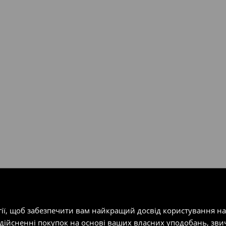
валент 150 євро (враховуючи
ість посилки при отриманні
одатку.
т-магазин, заповнивши форму
гії, щоб забезпечити вам найкращий досвід користування н
здійсненні покупок на основі ваших власних уподобань, зви