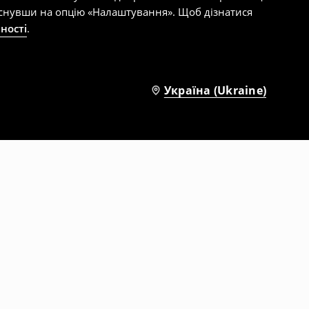
тиснувши на опцію «Налаштування». Щоб дізнатися
ності
.
Україна (Ukraine)