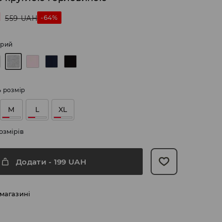
H
-64%
559
UAH
ірий
ь розмір
M
L
XL
озмірів
Додати
-
199
UAH
 магазині