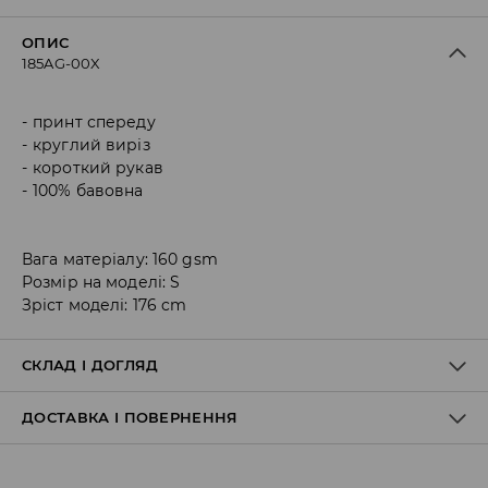
ОПИС
185AG-00X
принт спереду
круглий виріз
короткий рукав
100% бавовна
Вага матеріалу: 160 gsm
Розмір на моделі: S
Зріст моделі: 176 cm
СКЛАД І ДОГЛЯД
ДОСТАВКА І ПОВЕРНЕННЯ
Склад матеріалу I
:
100% БАВОВНА
ПРАТИ В ПРАЛЬНІЙ МАШИНІ ПРИ МАКС. ТЕМП.30°C Н
Правила доставки