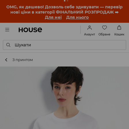
-30% на ПРОДУКТ ДНЯ 🛍️ Купон та деталі акції
знайдеш у своєму обліковому записі 💸
ЗАВАНТАЖИТИ ДОДАТОК
Обране
Акаунт
Кошик
Шукати
З принтом