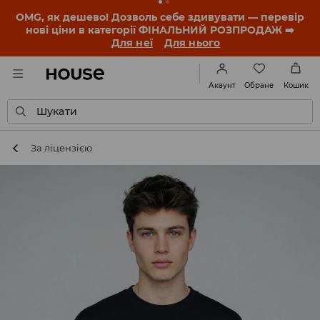
-30% на ПРОДУКТ ДНЯ 🛍️ Купон та деталі акції
знайдеш у своєму обліковому записі 💸
ЗАВАНТАЖИТИ ДОДАТОК
Обране
Акаунт
Кошик
Шукати
За ліцензією