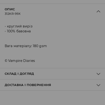
ОПИС
312KR-99X
круглий виріз
100% бавовна
Вага матеріалу: 180 gsm
© Vampire Diaries
СКЛАД І ДОГЛЯД
ДОСТАВКА І ПОВЕРНЕННЯ
100% БАВОВНА
Правила доставки