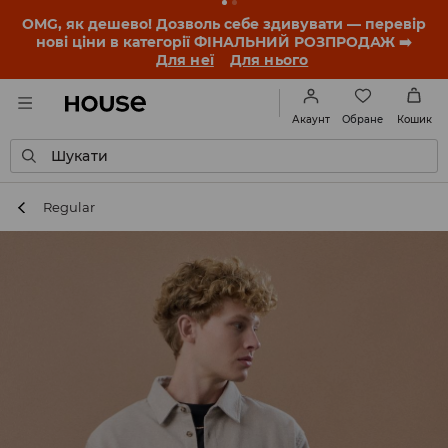
-30% на ПРОДУКТ ДНЯ 🛍️ Купон та деталі акції
знайдеш у своєму обліковому записі 💸
ЗАВАНТАЖИТИ ДОДАТОК
Обране
Акаунт
Кошик
Шукати
Regular