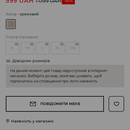
599
UAH
1 099
UAH
-45%
Колір
-
кремовий
Розмір
(продано)
S
M
L
XL
XXL
Довідник розмірів
На даний момент цей товар недоступний в Інтернет-
магазині. Виберіть розмір, який вас цікавить, щоб
підписатись на сповіщення про його наявність.
ПОВІДОМИТИ МЕНЕ
Наявність у магазині