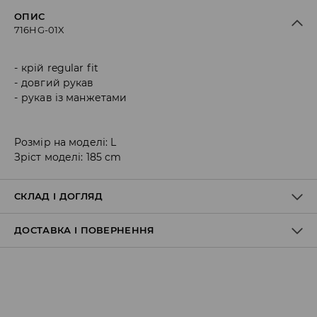
ОПИС
716HG-01X
крій regular fit
довгий рукав
рукав із манжетами
Розмір на моделі: L
Зріст моделі: 185 cm
СКЛАД І ДОГЛЯД
ДОСТАВКА І ПОВЕРНЕННЯ
80% БАВОВНА, 20% ПОЛІЕСТЕР
Правила доставки