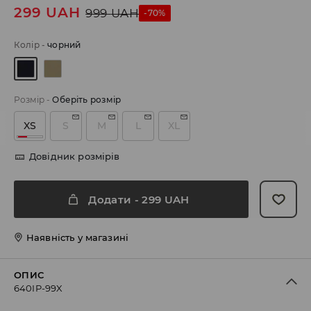
299
UAH
999
UAH
-70%
Колір
-
чорний
Розмір
-
Оберіть розмір
XS
S
M
L
XL
Довідник розмірів
Додати
-
299
UAH
Наявність у магазині
ОПИС
640IP-99X