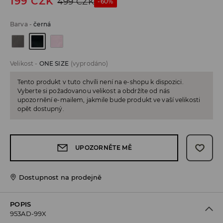
199
CZK
499
CZK
-60%
Barva
-
černá
Velikost
-
ONE SIZE
(vyprodáno)
Tento produkt v tuto chvíli není na e-shopu k dispozici.
Vyberte si požadovanou velikost a obdržíte od nás
upozornění e-mailem, jakmile bude produkt ve vaší velikosti
opět dostupný.
UPOZORNĚTE MĚ
Dostupnost na prodejně
POPIS
953AD-99X