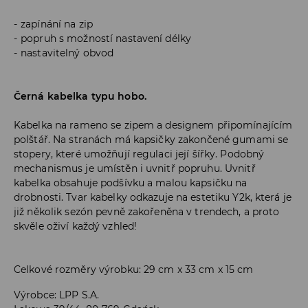
zapínání na zip
popruh s možností nastavení délky
nastavitelný obvod
Černá kabelka typu hobo.
Kabelka na rameno se zipem a designem připomínajícím
polštář. Na stranách má kapsičky zakončené gumami se
stopery, které umožňují regulaci její šířky. Podobný
mechanismus je umístěn i uvnitř popruhu. Uvnitř
kabelka obsahuje podšívku a malou kapsičku na
drobnosti. Tvar kabelky odkazuje na estetiku Y2k, která je
již několik sezón pevně zakořeněna v trendech, a proto
skvěle oživí každý vzhled!
Celkové rozměry výrobku: 29 cm x 33 cm x 15 cm
Výrobce
:
LPP S.A.