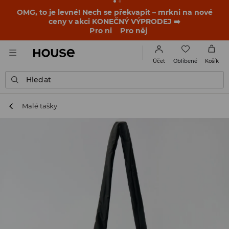
OMG, to je levné! Nech se překvapit – mrkni na nové
ceny v akci KONEČNÝ VÝPRODEJ ➡️
Pro ni
Pro něj
Oblíbené
Účet
Košík
Hledat
Malé tašky