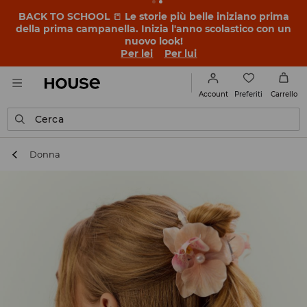
BACK TO SCHOOL
📒
Le storie più belle iniziano prima
della prima campanella. Inizia l'anno scolastico con un
nuovo look!
Per lei
Per lui
Preferiti
Account
Carrello
Cerca
Donna