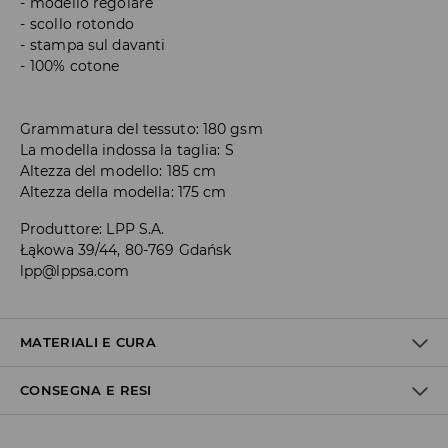
modello regolare
scollo rotondo
stampa sul davanti
100% cotone
Grammatura del tessuto: 180 gsm
La modella indossa la taglia: S
Altezza del modello: 185 cm
Altezza della modella: 175 cm
Produttore
:
LPP S.A.
Łąkowa 39/44, 80-769 Gdańsk
lpp@lppsa.com
MATERIALI E CURA
CONSEGNA E RESI
1° TESSUTO
:
100% COTONE
NON STIRARE STAMPE E APPLIQUES
Politica di spedizione