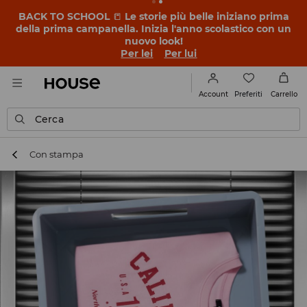
BACK TO SCHOOL
📒
Le storie più belle iniziano prima
della prima campanella. Inizia l'anno scolastico con un
nuovo look!
Per lei
Per lui
Preferiti
Account
Carrello
Cerca
Con stampa