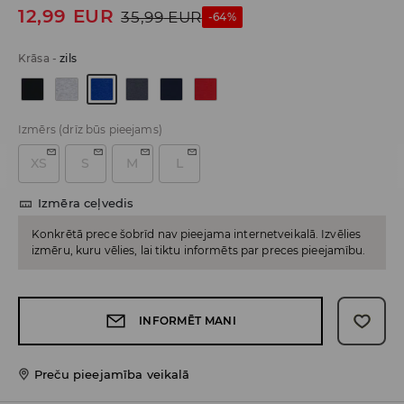
12,99
EUR
35,99
EUR
-64%
Krāsa
-
zils
Izmērs
(drīz būs pieejams)
XS
S
M
L
Izmēra ceļvedis
Konkrētā prece šobrīd nav pieejama internetveikalā. Izvēlies
izmēru, kuru vēlies, lai tiktu informēts par preces pieejamību.
INFORMĒT MANI
Preču pieejamība veikalā