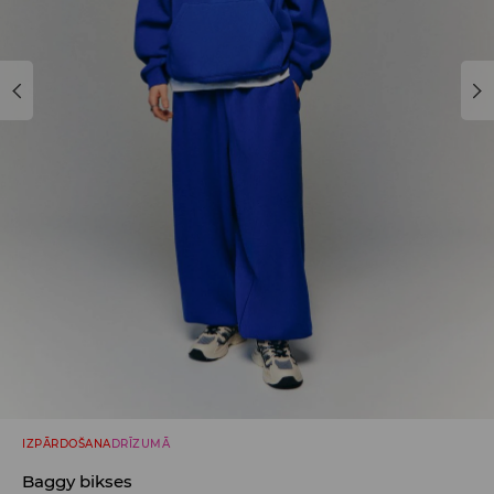
IZPĀRDOŠANA
DRĪZUMĀ
Baggy bikses