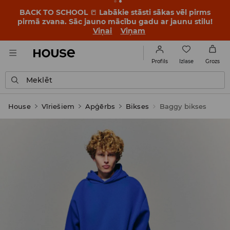
BACK TO SCHOOL
📒
Labākie stāsti sākas vēl pirms
pirmā zvana. Sāc jauno mācību gadu ar jaunu stilu!
Viņai
Viņam
Izlase
Profils
Grozs
Meklēt
House
Vīriešiem
Apģērbs
Bikses
Baggy bikses