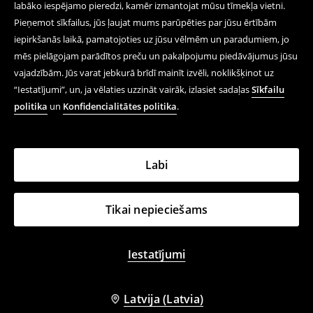
labāko iespējamo pieredzi, kamēr izmantojat mūsu tīmekļa vietni.
Pieņemot sīkfailus, jūs ļaujat mums parūpēties par jūsu ērtībām
iepirkšanās laikā, pamatojoties uz jūsu vēlmēm un paradumiem, jo
mēs pielāgojam parādītos preču un pakalpojumu piedāvājumus jūsu
vajadzībām. Jūs varat jebkurā brīdī mainīt izvēli, noklikšķinot uz
“Iestatījumi”, un, ja vēlaties uzzināt vairāk, izlasiet sadaļas
Sīkfailu
politika
un
Konfidencialitātes politika
.
Labi
Tikai nepieciešams
Iestatījumi
Latvija (Latvia)