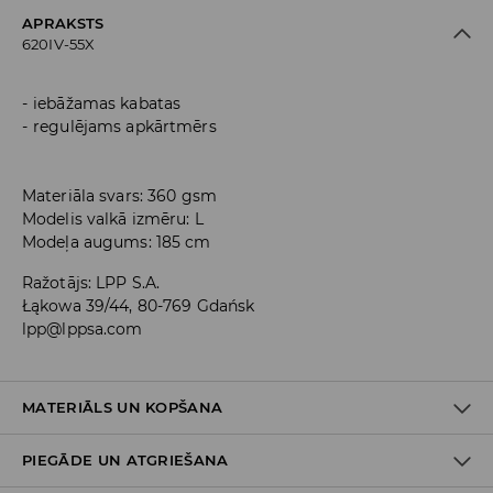
APRAKSTS
620IV-55X
iebāžamas kabatas
regulējams apkārtmērs
Materiāla svars: 360 gsm
Modelis valkā izmēru: L
Modeļa augums: 185 cm
Ražotājs
:
LPP S.A.
Łąkowa 39/44, 80-769 Gdańsk
lpp@lppsa.com
MATERIĀLS UN KOPŠANA
PIEGĀDE UN ATGRIEŠANA
60% KOKVILNA, 40% POLIESTERIS