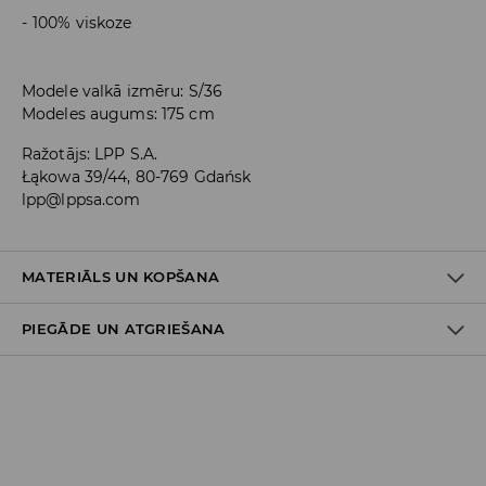
100% viskoze
Modele valkā izmēru: S/36
Modeles augums: 175 cm
Ražotājs
:
LPP S.A.
Łąkowa 39/44, 80-769 Gdańsk
lpp@lppsa.com
MATERIĀLS UN KOPŠANA
PIEGĀDE UN ATGRIEŠANA
PIRMAIS MATERIĀLS
:
100% VISKOZE
MAZGĀT ATSEVIŠĶI VAI AR LĪDZĪGAS KRĀSAS AUDUMIEM
Piegādes politika
NEBALINĀT
Piegāde veikalā: BEZMAKSAS
MAX. GLUDINĀŠANAS TEMP. 110° C - BEZ TVAIKA
Piegāde uz DPD savākšanas punktiem: 3,99 EUR
(ieskaitot PVN)
MAZGĀT AUTOMĀTISKAJĀ VEĻAS MAZGĀŠANAS MAŠĪNĀ