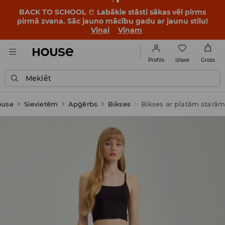
BACK TO SCHOOL
📒
Labākie stāsti sākas vēl pirms
pirmā zvana. Sāc jauno mācību gadu ar jaunu stilu!
Viņai
Viņam
Izlase
Profils
Grozs
Meklēt
ouse
Sievietēm
Apģērbs
Bikses
Bikses ar platām starā