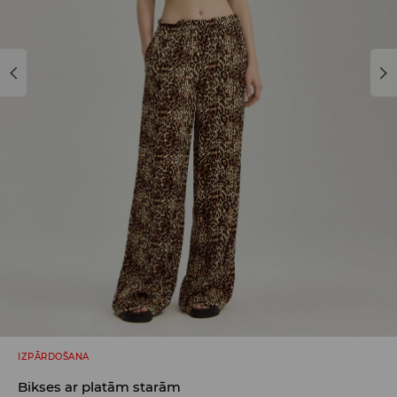
IZPĀRDOŠANA
Bikses ar platām starām