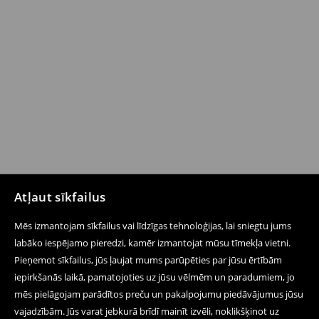
Atļaut sīkfailus
Mēs izmantojam sīkfailus vai līdzīgas tehnoloģijas, lai sniegtu jums
labāko iespējamo pieredzi, kamēr izmantojat mūsu tīmekļa vietni.
Pieņemot sīkfailus, jūs ļaujat mums parūpēties par jūsu ērtībām
iepirkšanās laikā, pamatojoties uz jūsu vēlmēm un paradumiem, jo
mēs pielāgojam parādītos preču un pakalpojumu piedāvājumus jūsu
vajadzībām. Jūs varat jebkurā brīdī mainīt izvēli, noklikšķinot uz