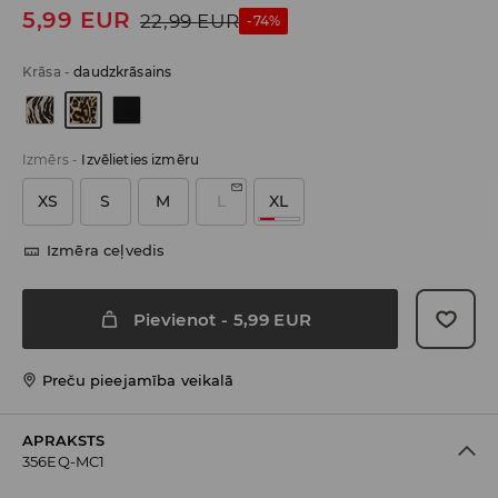
5,99
EUR
22,99
EUR
-74%
Krāsa
-
daudzkrāsains
Izmērs
-
Izvēlieties izmēru
XS
S
M
L
XL
Izmēra ceļvedis
Pievienot
-
5,99
EUR
Preču pieejamība veikalā
APRAKSTS
356EQ-MC1