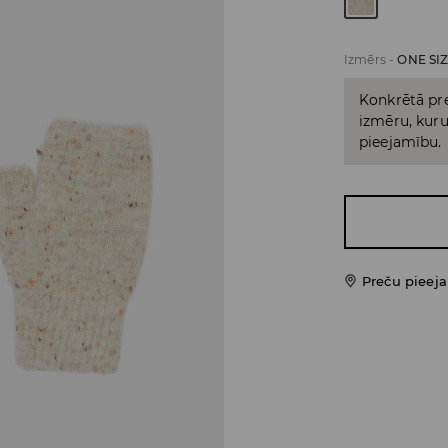
Izmērs
-
ONE SI
Konkrētā pre
izmēru, kuru 
pieejamību.
Preču pieej