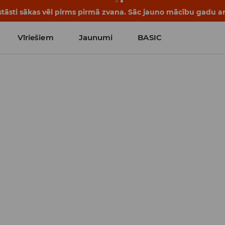
āsti sākas vēl pirms pirmā zvana. Sāc jauno mācību gadu ar 
Vīriešiem
Jaunumi
BASIC