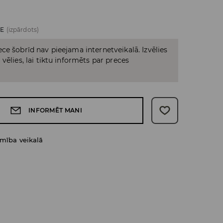
ZE
(izpārdots)
ce šobrīd nav pieejama internetveikalā. Izvēlies
vēlies, lai tiktu informēts par preces
INFORMĒT MANI
amība veikalā