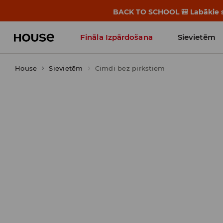
BACK TO SCHOOL 🎒 Labākie st
Fināla Izpārdošana
Sievietēm
House
Sievietēm
Influencers' Faves
Cimdi bez pirkstiem