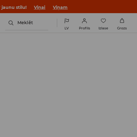
jaunu stilu!
Viņai
Viņam
Meklēt
LV
Profils
Izlase
Grozs