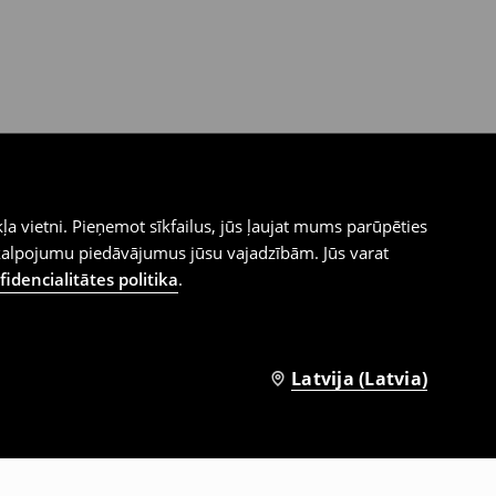
ļa vietni. Pieņemot sīkfailus, jūs ļaujat mums parūpēties
kalpojumu piedāvājumus jūsu vajadzībām. Jūs varat
idencialitātes politika
.
Latvija (Latvia)