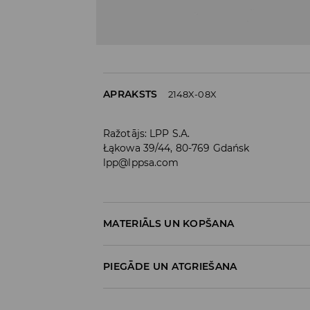
APRAKSTS
2148X-08X
Ražotājs
:
LPP S.A.
Łąkowa 39/44, 80-769 Gdańsk
lpp@lppsa.com
MATERIĀLS UN KOPŠANA
Materiāls I
:
55% POLIESTERIS, 38% AKRILS, 5% V
PIEGĀDE UN ATGRIEŠANA
MAZGĀT AR ROKĀM LĪDZ 40° C TEMPER
Piegādes politika