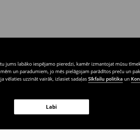
iegtu jums labāko iespējamo pieredzi, kamēr izmantojat mūsu tīmek
 vēlmēm un paradumiem, jo mēs pielāgojam parādītos preču un pa
 ja vēlaties uzzināt vairāk, izlasiet sadaļas
Sīkfailu politika
un
Konf
Labi