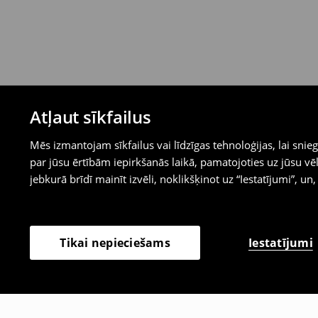
Atļaut sīkfailus
Mēs izmantojam sīkfailus vai līdzīgas tehnoloģijas, lai sn
par jūsu ērtībām iepirkšanās laikā, pamatojoties uz jūsu
jebkurā brīdī mainīt izvēli, noklikšķinot uz “Iestatījumi”, un,
Iestatījumi
Tikai nepieciešams