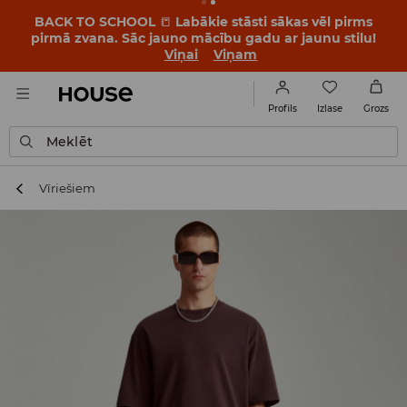
BACK TO SCHOOL
📒
Labākie stāsti sākas vēl pirms
pirmā zvana. Sāc jauno mācību gadu ar jaunu stilu!
Viņai
Viņam
Izlase
Profils
Grozs
Meklēt
Vīriešiem