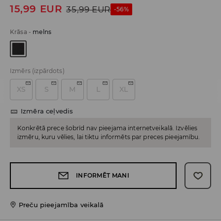
15,99
EUR
35,99
EUR
-56%
Krāsa
-
melns
Izmērs
(izpārdots)
XS
S
M
L
XL
Izmēra ceļvedis
Konkrētā prece šobrīd nav pieejama internetveikalā. Izvēlies
izmēru, kuru vēlies, lai tiktu informēts par preces pieejamību.
INFORMĒT MANI
Preču pieejamība veikalā