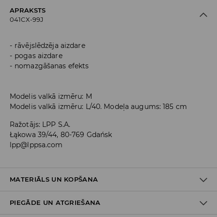
APRAKSTS
041CX-99J
rāvējslēdzēja aizdare
pogas aizdare
nomazgāšanas efekts
Modelis valkā izmēru: M
Modelis valkā izmēru: L/40. Modeļa augums: 185 cm
Ražotājs
:
LPP S.A.
Łąkowa 39/44, 80-769 Gdańsk
lpp@lppsa.com
MATERIĀLS UN KOPŠANA
PIEGĀDE UN ATGRIEŠANA
PIRMAIS MATERIĀLS
:
100% KOKVILNA