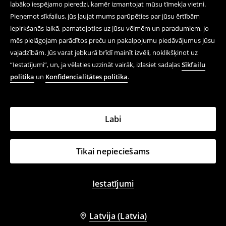
labāko iespējamo pieredzi, kamēr izmantojat mūsu tīmekļa vietni.
Pieņemot sīkfailus, jūs ļaujat mums parūpēties par jūsu ērtībām
iepirkšanās laikā, pamatojoties uz jūsu vēlmēm un paradumiem, jo
mēs pielāgojam parādītos preču un pakalpojumu piedāvājumus jūsu
vajadzībām. Jūs varat jebkurā brīdī mainīt izvēli, noklikšķinot uz
“Iestatījumi”, un, ja vēlaties uzzināt vairāk, izlasiet sadaļas
Sīkfailu
politika
un
Konfidencialitātes politika
.
Labi
Tikai nepieciešams
Iestatījumi
Latvija (Latvia)