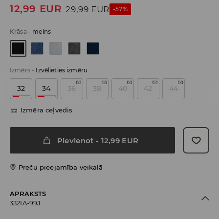
12,99
EUR
29,99
EUR
-57%
Krāsa
-
melns
Izmērs
-
Izvēlieties izmēru
32
34
36
38
40
42
44
Izmēra ceļvedis
Pievienot
-
12,99
EUR
Preču pieejamība veikalā
APRAKSTS
332IA-99J