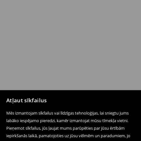
Atļaut sīkfailus
Mēs izmantojam sīkfailus vai līdzīgas tehnoloģijas, lai sniegtu jums
labāko iespējamo pieredzi, kamēr izmantojat mūsu tīmekļa vietni.
Pieņemot sīkfailus, jūs ļaujat mums parūpēties par jūsu ērtībām
iepirkšanās laikā, pamatojoties uz jūsu vēlmēm un paradumiem, jo