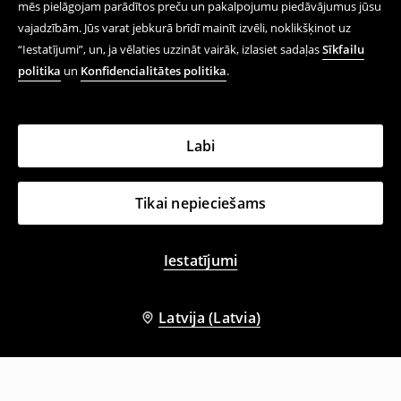
mēs pielāgojam parādītos preču un pakalpojumu piedāvājumus jūsu
vajadzībām. Jūs varat jebkurā brīdī mainīt izvēli, noklikšķinot uz
“Iestatījumi”, un, ja vēlaties uzzināt vairāk, izlasiet sadaļas
Sīkfailu
politika
un
Konfidencialitātes politika
.
Labi
Tikai nepieciešams
Iestatījumi
Latvija (Latvia)