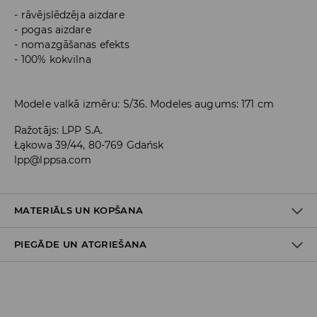
rāvējslēdzēja aizdare
pogas aizdare
nomazgāšanas efekts
100% kokvilna
Modele valkā izmēru: S/36. Modeles augums: 171 cm
Ražotājs
:
LPP S.A.
Łąkowa 39/44, 80-769 Gdańsk
lpp@lppsa.com
MATERIĀLS UN KOPŠANA
PIEGĀDE UN ATGRIEŠANA
PIRMAIS MATERIĀLS
:
100% KOKVILNA
Piegādes politika
Piegāde veikalā: BEZMAKSAS