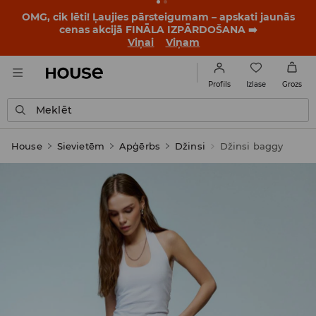
OMG, cik lēti! Ļaujies pārsteigumam – apskati jaunās
cenas akcijā FINĀLA IZPĀRDOŠANA ➡️
Viņai
Viņam
Izlase
Profils
Grozs
Meklēt
House
Sievietēm
Apģērbs
Džinsi
Džinsi baggy