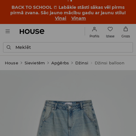
BACK TO SCHOOL
📒
Labākie stāsti sākas vēl pirms
pirmā zvana. Sāc jauno mācību gadu ar jaunu stilu!
Viņai
Viņam
Izlase
Profils
Grozs
Meklēt
House
Sievietēm
Apģērbs
Džinsi
Džinsi balloon