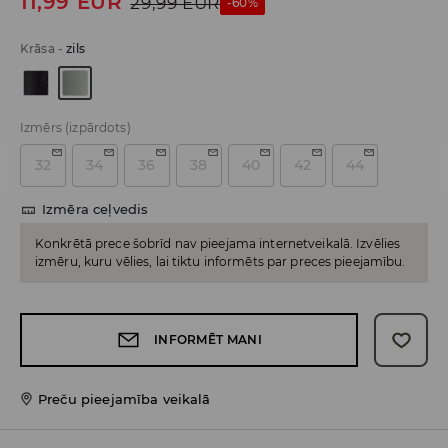
11,99
EUR
29,99
EUR
-60%
Krāsa
-
zils
Izmērs
(izpārdots)
32
34
36
38
40
42
44
Izmēra ceļvedis
Konkrētā prece šobrīd nav pieejama internetveikalā. Izvēlies
izmēru, kuru vēlies, lai tiktu informēts par preces pieejamību.
INFORMĒT MANI
Preču pieejamība veikalā