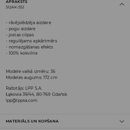
APRAKSTS
512AK-55J
rāvējslēdzēja aizdare
pogu aizdare
jostas cilpas
regulējams apkārtmērs
nomazgāšanas efekts
100% kokvilna
Modele valkā izmēru: 36
Modeles augums: 172 cm
Ražotājs
:
LPP S.A.
Łąkowa 39/44, 80-769 Gdańsk
lpp@lppsa.com
MATERIĀLS UN KOPŠANA