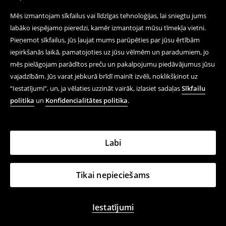
Mēs izmantojam sīkfailus vai līdzīgas tehnoloģijas, lai sniegtu jums
labāko iespējamo pieredzi, kamēr izmantojat mūsu tīmekļa vietni.
Pieņemot sīkfailus, jūs ļaujat mums parūpēties par jūsu ērtībām
iepirkšanās laikā, pamatojoties uz jūsu vēlmēm un paradumiem, jo
mēs pielāgojam parādītos preču un pakalpojumu piedāvājumus jūsu
vajadzībām. Jūs varat jebkurā brīdī mainīt izvēli, noklikšķinot uz
“Iestatījumi”, un, ja vēlaties uzzināt vairāk, izlasiet sadaļas
Sīkfailu
politika
un
Konfidencialitātes politika
.
Labi
Tikai nepieciešams
Iestatījumi