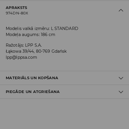
APRAKSTS
974DN-80X
Modelis valkā izmēru: L STANDARD
Modeļa augums: 186 cm
Ražotājs
:
LPP S.A.
Łąkowa 39/44, 80-769 Gdańsk
lpp@lppsa.com
MATERIĀLS UN KOPŠANA
PIEGĀDE UN ATGRIEŠANA
PIRMAIS MATERIĀLS
:
98% KOKVILNA, 2% ELASTĀNS
NEBALINĀT
Piegādes politika
MAZGĀT KOPĀ AR LĪDZĪGAS KRĀSAS AUDUMIEM
Piegāde veikalā: BEZMAKSAS
MAX. GLUDINĀŠANAS TEMP. 110° C - BEZ TVAIKA
Piegāde uz DPD savākšanas punktiem: 3,99 EUR