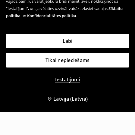
vajadzībām. Jūs varat jebkurā brīdī mainīt izvēli, noklikšķinot uz
“Iestatījumi”, un, ja vēlaties uzzināt vairāk, izlasiet sadaļas
Sīkfailu
politika
un
Konfidencialitātes politika
.
Labi
Tikai nepieciešams
Iestatījumi
Latvija (Latvia)