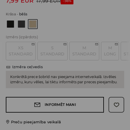
7,99
EUR
17,99
EUR
-56%
Krāsa
-
bēšs
Izmērs
(izpārdots)
XS
S
M
M
STANDARD
STANDARD
STANDARD
LONG
ST
Izmēra ceļvedis
Konkrētā prece šobrīd nav pieejama internetveikalā. Izvēlies
izmēru, kuru vēlies, lai tiktu informēts par preces pieejamību.
INFORMĒT MANI
Preču pieejamība veikalā