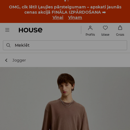
BACK TO SCHOOL
📒
Labākie stāsti sākas vēl pirms
pirmā zvana. Sāc jauno mācību gadu ar jaunu stilu!
Viņai
Viņam
Izlase
Profils
Grozs
Meklēt
Jogger