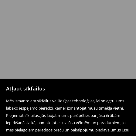
Atļaut sīkfailus
Mēs izmantojam sīkfailus vai līdzīgas tehnoloģijas, lai sniegtu jums
labāko iespējamo pieredzi, kamēr izmantojat mūsu tīmekļa vietni.
Pieņemot sīkfailus, jūs ļaujat mums parūpēties par jūsu ērtībām
iepirkšanās laikā, pamatojoties uz jūsu vēlmēm un paradumiem, jo
mēs pielāgojam parādītos preču un pakalpojumu piedāvājumus jūsu