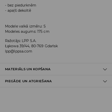
bez piedurknēm
apaļš dekoltē
Modele valkā izmēru: S
Modeles augums: 175 cm
Ražotājs
:
LPP S.A.
Łąkowa 39/44, 80-769 Gdańsk
lpp@lppsa.com
MATERIĀLS UN KOPŠANA
PIEGĀDE UN ATGRIEŠANA
PIRMAIS MATERIĀLS
:
92% POLIESTERIS, 8% ELASTĀNS
OTRAIS MATERIĀLS
:
92% POLIESTERIS, 8% ELASTĀNS
Piegādes politika
MAZGĀT ATSEVIŠĶI VAI AR LĪDZĪGAS KRĀSAS AUDUMIEM
NEBALINĀT
Piegāde veikalā: BEZMAKSAS
Piegāde uz DPD savākšanas punktiem: 3,99 EUR