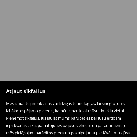
Atļaut sīkfailus
Mēs izmantojam sīkfailus vai līdzīgas tehnoloģijas, lai sniegtu jums
labāko iespējamo pieredzi, kamēr izmantojat mūsu tīmekļa vietni.
Pieņemot sīkfailus, jūs ļaujat mums parūpēties par jūsu ērtībām
iepirkšanās laikā, pamatojoties uz jūsu vēlmēm un paradumiem, jo
mēs pielāgojam parādītos preču un pakalpojumu piedāvājumus jūsu