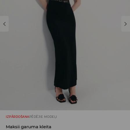
IZPĀRDOŠANA
PĒDĒJIE MODEĻI
Maksii garuma kleita