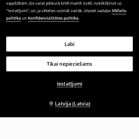
vajadzībām. Jūs varat jebkurā brīdī mainīt izvēli, noklikšķinot uz
“Iestatījumi”, un, ja vēlaties uzzināt vairāk, izlasiet sadaļas
Sīkfailu
politika
un
Konfidencialitātes politika
.
Labi
Tikai nepieciešams
Iestatījumi
Latvija (Latvia)