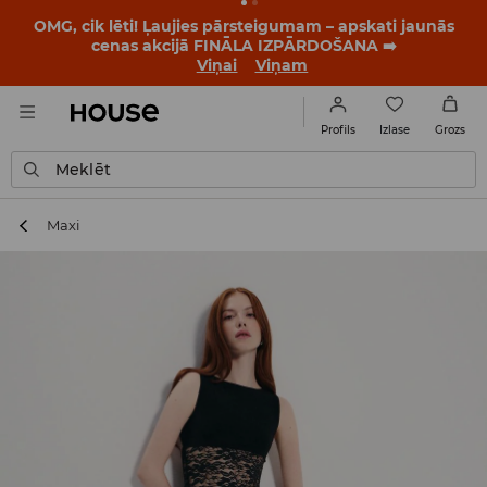
OMG, cik lēti! Ļaujies pārsteigumam – apskati jaunās
cenas akcijā FINĀLA IZPĀRDOŠANA ➡️
Viņai
Viņam
Izlase
Profils
Grozs
Meklēt
Maxi