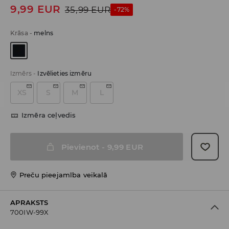
9,99
EUR
35,99
EUR
-72%
Krāsa
-
melns
Izmērs
-
Izvēlieties izmēru
XS
S
M
L
Izmēra ceļvedis
Pievienot
-
9,99
EUR
Preču pieejamība veikalā
APRAKSTS
700IW-99X