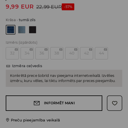
9,99
EUR
22,99
EUR
-57%
Krāsa
-
tumši zils
Izmērs
(izpārdots)
32
34
36
38
40
42
44
Izmēra ceļvedis
Konkrētā prece šobrīd nav pieejama internetveikalā. Izvēlies
izmēru, kuru vēlies, lai tiktu informēts par preces pieejamību.
INFORMĒT MANI
Preču pieejamība veikalā