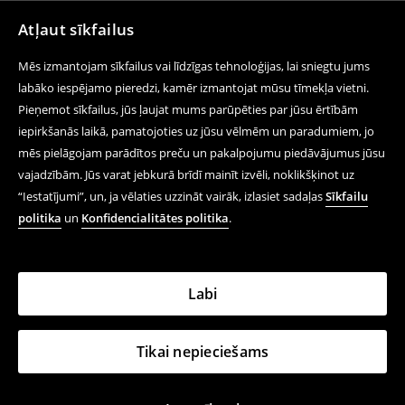
Atļaut sīkfailus
Mēs izmantojam sīkfailus vai līdzīgas tehnoloģijas, lai sniegtu jums
labāko iespējamo pieredzi, kamēr izmantojat mūsu tīmekļa vietni.
Pieņemot sīkfailus, jūs ļaujat mums parūpēties par jūsu ērtībām
iepirkšanās laikā, pamatojoties uz jūsu vēlmēm un paradumiem, jo
mēs pielāgojam parādītos preču un pakalpojumu piedāvājumus jūsu
vajadzībām. Jūs varat jebkurā brīdī mainīt izvēli, noklikšķinot uz
“Iestatījumi”, un, ja vēlaties uzzināt vairāk, izlasiet sadaļas
Sīkfailu
politika
un
Konfidencialitātes politika
.
Labi
Tikai nepieciešams