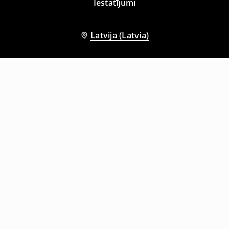
Iestatījumi
Latvija (Latvia)
Citi klienti izvēlējās arī