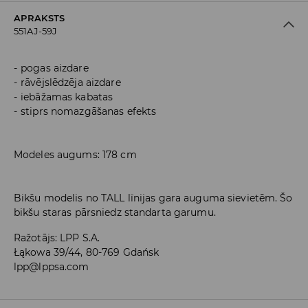
APRAKSTS
551AJ-59J
pogas aizdare
rāvējslēdzēja aizdare
iebāžamas kabatas
stiprs nomazgāšanas efekts
Modeles augums: 178 cm
Bikšu modelis no TALL līnijas gara auguma sievietēm. Šo
bikšu staras pārsniedz standarta garumu.
Ražotājs
:
LPP S.A.
Łąkowa 39/44, 80-769 Gdańsk
lpp@lppsa.com