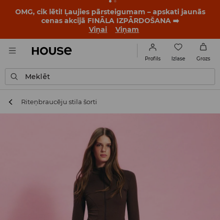
BACK TO SCHOOL
📒
Labākie stāsti sākas vēl pirms
pirmā zvana. Sāc jauno mācību gadu ar jaunu stilu!
Viņai
Viņam
Izlase
Profils
Grozs
Meklēt
Riteņbraucēju stila šorti