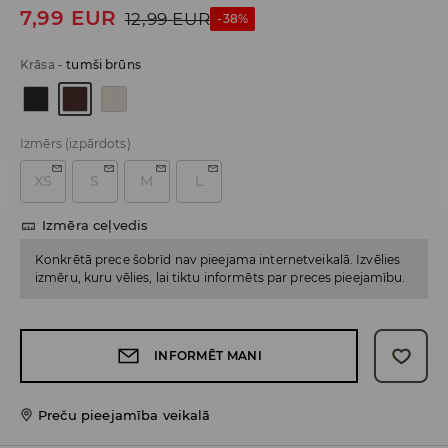
7,99
EUR
12,99
EUR
-38%
Krāsa
-
tumši brūns
Izmērs
(izpārdots)
XS
S
M
L
Izmēra ceļvedis
Konkrētā prece šobrīd nav pieejama internetveikalā. Izvēlies
izmēru, kuru vēlies, lai tiktu informēts par preces pieejamību.
INFORMĒT MANI
Preču pieejamība veikalā