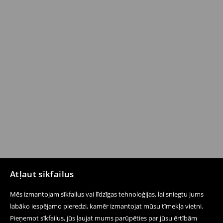
Atļaut sīkfailus
Mēs izmantojam sīkfailus vai līdzīgas tehnoloģijas, lai sniegtu jums
labāko iespējamo pieredzi, kamēr izmantojat mūsu tīmekļa vietni.
Pieņemot sīkfailus, jūs ļaujat mums parūpēties par jūsu ērtībām