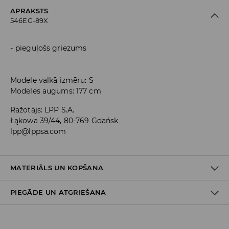
APRAKSTS
546EG-89X
pieguļošs griezums
Modele valkā izmēru: S
Modeles augums: 177 cm
Ražotājs
:
LPP S.A.
Łąkowa 39/44, 80-769 Gdańsk
lpp@lppsa.com
MATERIĀLS UN KOPŠANA
PIEGĀDE UN ATGRIEŠANA
PIRMAIS MATERIĀLS
:
83% POLIESTERIS, 17% ELASTĀNS
MAZGĀT ATSEVIŠĶI VAI AR LĪDZĪGAS KRĀSAS AUDUMIEM
Piegādes politika