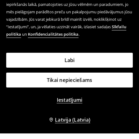
iepirkšanās laikā, pamatojoties uz jūsu vēlmēm un paradumiem, jo
mēs pielāgojam parādītos preču un pakalpojumu piedāvājumus jūsu
vajadzībām. Jūs varat jebkurā brīdī mainīt izvēli, noklikšķinot uz
“Iestatījumi”, un, ja vēlaties uzzināt vairāk, izlasiet sadaļas
Sīkfailu
politika
un
Konfidencialitātes politika
.
Labi
Tikai nepieciešams
Iestatījumi
Latvija (Latvia)