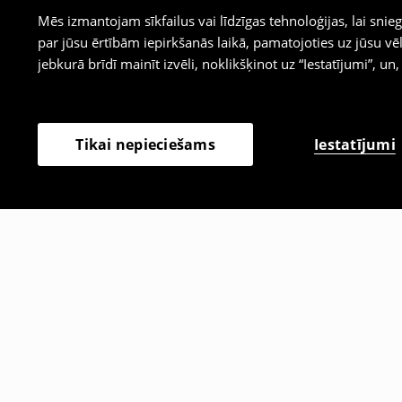
Mēs izmantojam sīkfailus vai līdzīgas tehnoloģijas, lai sn
par jūsu ērtībām iepirkšanās laikā, pamatojoties uz jūsu
jebkurā brīdī mainīt izvēli, noklikšķinot uz “Iestatījumi”, un,
Iestatījumi
Tikai nepieciešams
Citi klienti izvēlējās arī