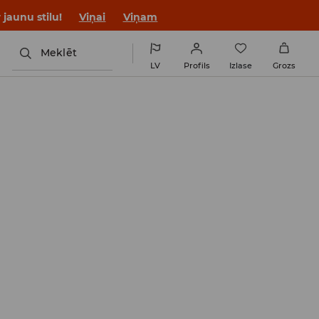
jaunu stilu!
Viņai
Viņam
Meklēt
LV
Profils
Izlase
Grozs