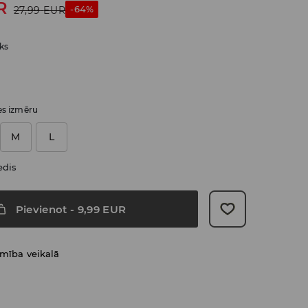
R
-64%
27,99
EUR
ēks
ies izmēru
M
L
edis
Pievienot
-
9,99
EUR
amība veikalā