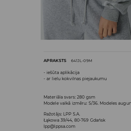
APRAKSTS
641JL-09M
iešūta aplikācija
ar lielu kokvilnas piejaukumu
Materiāla svars: 280 gsm
Modele valkā izmēru: S/36. Modeles augu
Ražotājs
:
LPP S.A.
Łąkowa 39/44, 80-769 Gdańsk
lpp@lppsa.com