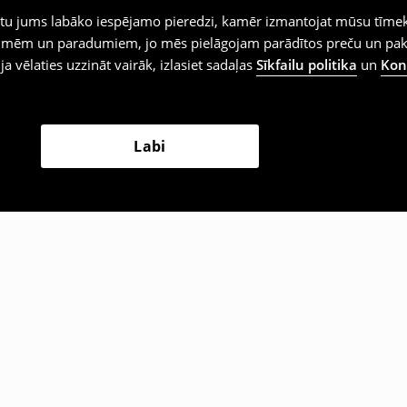
iegtu jums labāko iespējamo pieredzi, kamēr izmantojat mūsu tīmek
 vēlmēm un paradumiem, jo mēs pielāgojam parādītos preču un pa
 ja vēlaties uzzināt vairāk, izlasiet sadaļas
Sīkfailu politika
un
Konf
Labi