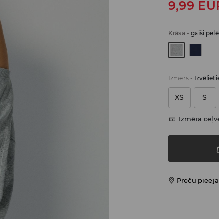
9,99
EU
Krāsa
-
gaiši pel
Izmērs
-
Izvēliet
XS
S
Izmēra ceļv
Preču pieej