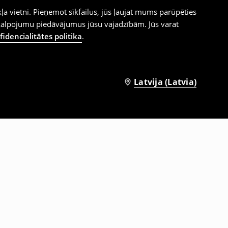
ļa vietni. Pieņemot sīkfailus, jūs ļaujat mums parūpēties
kalpojumu piedāvājumus jūsu vajadzībām. Jūs varat
idencialitātes politika
.
Latvija (Latvia)