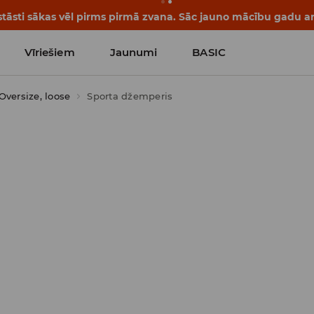
tāsti sākas vēl pirms pirmā zvana. Sāc jauno mācību gadu ar 
Vīriešiem
Jaunumi
BASIC
Oversize, loose
Sporta džemperis