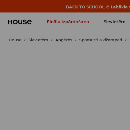
BACK TO SCHOOL
📒
Labākie s
Fināla Izpārdošana
Sievietēm
House
Sievietēm
Influencers' Faves
Apģērbs
Sporta stila džemperi