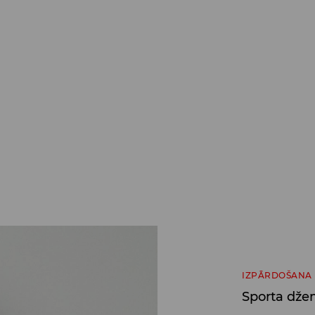
IZPĀRDOŠANA
Sporta dže