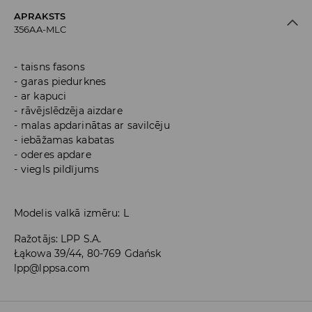
APRAKSTS
356AA-MLC
taisns fasons
garas piedurknes
ar kapuci
rāvējslēdzēja aizdare
malas apdarinātas ar savilcēju
iebāžamas kabatas
oderes apdare
viegls pildījums
Modelis valkā izmēru: L
Ražotājs
:
LPP S.A.
Łąkowa 39/44, 80-769 Gdańsk
lpp@lppsa.com