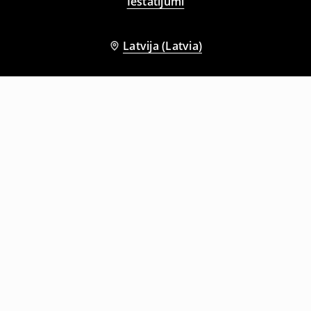
Iestatījumi
Latvija (Latvia)
Citi klienti izvēlējās arī