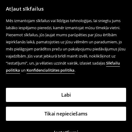
Atļaut sīkfailus
Mēs izmantojam sīkfailus vai līdzīgas tehnoloģijas, lai sniegtu jums
labāko iespējamo pieredzi, kamēr izmantojat mūsu tīmekļa vietni.
Pieņemot sīkfailus, jūs ļaujat mums parūpēties par jūsu ērtībām
iepirkšanās laikā, pamatojoties uz jūsu vēlmēm un paradumiem, jo
mēs pielāgojam parādītos preču un pakalpojumu piedāvājumus jūsu
vajadzībām. Jūs varat jebkurā brīdī mainīt izvēli, noklikšķinot uz
“Iestatījumi”, un, ja vēlaties uzzināt vairāk, izlasiet sadaļas
Sīkfailu
politika
un
Konfidencialitātes politika
.
Labi
Tikai nepieciešams