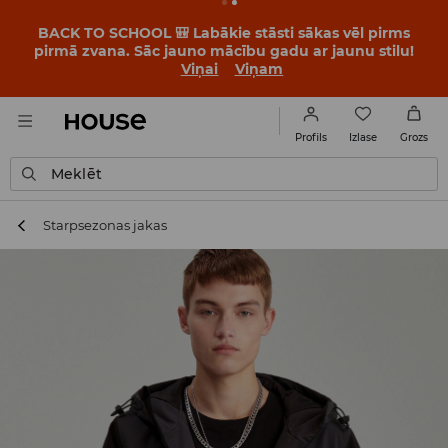
BACK TO SCHOOL 🎒 Labākie stāsti sākas vēl pirms
pirmā zvana. Sāc jauno mācību gadu ar jaunu stilu!
Viņai
Viņam
Izlase
Profils
Grozs
Meklēt
Starpsezonas jakas