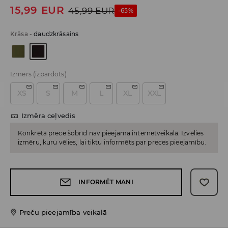
15,99
EUR
45,99
EUR
-65%
Krāsa
-
daudzkrāsains
Izmērs
(izpārdots)
XS
S
M
L
XL
XXL
Izmēra ceļvedis
Konkrētā prece šobrīd nav pieejama internetveikalā. Izvēlies
izmēru, kuru vēlies, lai tiktu informēts par preces pieejamību.
INFORMĒT MANI
Preču pieejamība veikalā