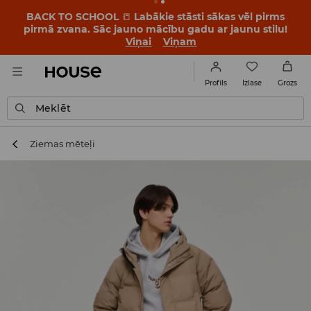
BACK TO SCHOOL
📒
Labākie stāsti sākas vēl pirms
pirmā zvana. Sāc jauno mācību gadu ar jaunu stilu!
Viņai
Viņam
Izlase
Profils
Grozs
Meklēt
Ziemas mēteļi