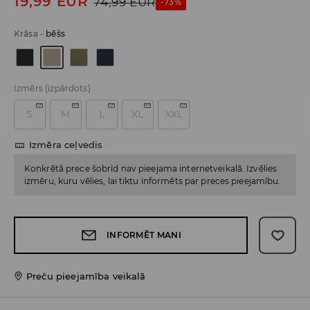
19,99
EUR
74,99
EUR
-73%
Krāsa
-
bēšs
Izmērs
(izpārdots)
S
M
L
XL
XXL
Izmēra ceļvedis
Konkrētā prece šobrīd nav pieejama internetveikalā. Izvēlies
izmēru, kuru vēlies, lai tiktu informēts par preces pieejamību.
INFORMĒT MANI
Preču pieejamība veikalā