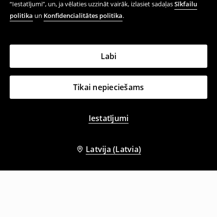
“Iestatījumi”, un, ja vēlaties uzzināt vairāk, izlasiet sadaļas
Sīkfailu
politika
un
Konfidencialitātes politika
.
Labi
Tikai nepieciešams
Iestatījumi
Latvija (Latvia)