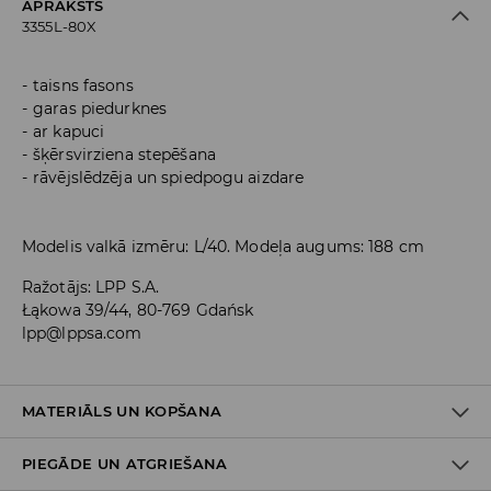
APRAKSTS
3355L-80X
taisns fasons
garas piedurknes
ar kapuci
šķērsvirziena stepēšana
rāvējslēdzēja un spiedpogu aizdare
Modelis valkā izmēru: L/40. Modeļa augums: 188 cm
Ražotājs
:
LPP S.A.
Łąkowa 39/44, 80-769 Gdańsk
lpp@lppsa.com
MATERIĀLS UN KOPŠANA
PIEGĀDE UN ATGRIEŠANA
Materiāls I
:
100% POLIAMĪDS
Materiāls II
:
100% POLIESTERIS