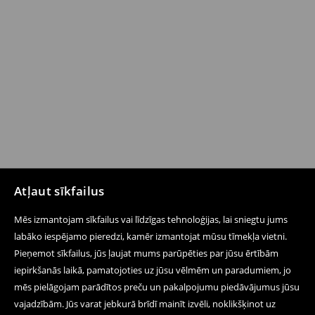
Atļaut sīkfailus
Mēs izmantojam sīkfailus vai līdzīgas tehnoloģijas, lai sniegtu jums
labāko iespējamo pieredzi, kamēr izmantojat mūsu tīmekļa vietni.
Pieņemot sīkfailus, jūs ļaujat mums parūpēties par jūsu ērtībām
iepirkšanās laikā, pamatojoties uz jūsu vēlmēm un paradumiem, jo
mēs pielāgojam parādītos preču un pakalpojumu piedāvājumus jūsu
vajadzībām. Jūs varat jebkurā brīdī mainīt izvēli, noklikšķinot uz