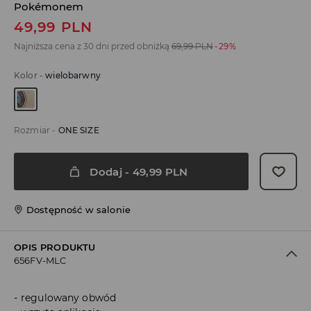
Pokémonem
49,99
PLN
Najniższa cena z 30 dni przed obniżką
69,99
PLN
-29%
Kolor
-
wielobarwny
Rozmiar
-
ONE SIZE
Dodaj
-
49,99
PLN
Dostępność w salonie
OPIS PRODUKTU
656FV-MLC
regulowany obwód