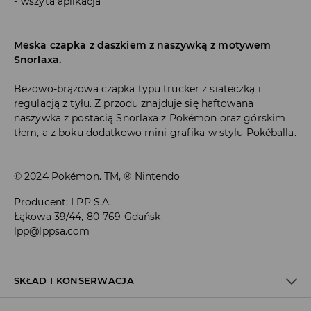
wszyta aplikacja
Meska czapka z daszkiem z naszywką z motywem
Snorlaxa.
Beżowo-brązowa czapka typu trucker z siateczką i
regulacją z tyłu. Z przodu znajduje się haftowana
naszywka z postacią Snorlaxa z Pokémon oraz górskim
tłem, a z boku dodatkowo mini grafika w stylu Pokéballa.
© 2024 Pokémon. TM, ® Nintendo
Producent
:
LPP S.A.
Łąkowa 39/44, 80-769 Gdańsk
lpp@lppsa.com
SKŁAD I KONSERWACJA