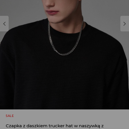
SALE
Czapka z daszkiem trucker hat w naszywką z