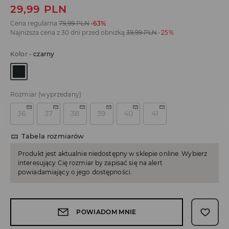
29,99
PLN
Cena regularna
79,99
PLN
-63%
Najniższa cena z 30 dni przed obniżką
39,99
PLN
-25%
Kolor
-
czarny
Rozmiar
(wyprzedany)
36
37
38
39
40
41
Tabela rozmiarów
Produkt jest aktualnie niedostępny w sklepie online. Wybierz
interesujący Cię rozmiar by zapisać się na alert
powiadamiający o jego dostępności.
POWIADOM MNIE