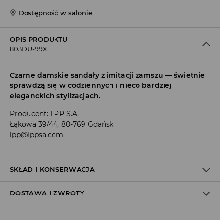
Dostępność w salonie
OPIS PRODUKTU
803DU-99X
Czarne damskie sandały z imitacji zamszu — świetnie
sprawdzą się w codziennych i nieco bardziej
eleganckich stylizacjach.
Producent
:
LPP S.A.
Łąkowa 39/44, 80-769 Gdańsk
lpp@lppsa.com
SKŁAD I KONSERWACJA
DOSTAWA I ZWROTY
Materiał I
:
100% POLIESTER
Materiał II
:
50% POLIESTER, 50% POLIURETAN
Materiał III
:
100% TPR
Polityka dostawy