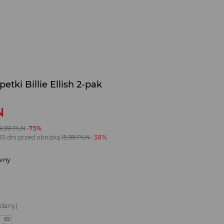
etki Billie Ellish 2-pak
N
9,99
PLN
-75%
30 dni przed obniżką
15,99
PLN
-38%
wny
edany)