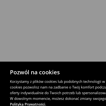
Produkty możesz zwrócić za darmo w cią
stacjonarnym House lub nadając płatną p
Orlen Paczka lub sklepie Żabka (w tym cel
Koncie Klienta).
⟶
Szczegółowe zasady zwrotu
Pozwól na cookies
Korzystamy z plików cookies lub podobnych technologii w ce
cookies pozwolisz nam na zadbanie o Twój komfort podcz
oferty indywidualnie do Twoich potrzeb lub spersonalizow
W dowolnym momencie, możesz dokonać zmiany swojego wyb
Polityką Prywatności
.