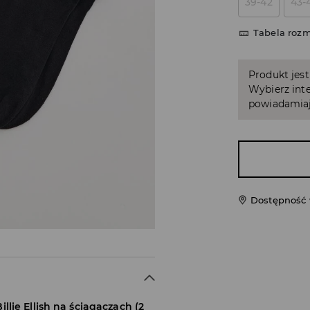
39-42
43-
Tabela roz
Produkt jest
Wybierz inte
powiadamiaj
Dostępność 
lie Ellish na ściągaczach (2