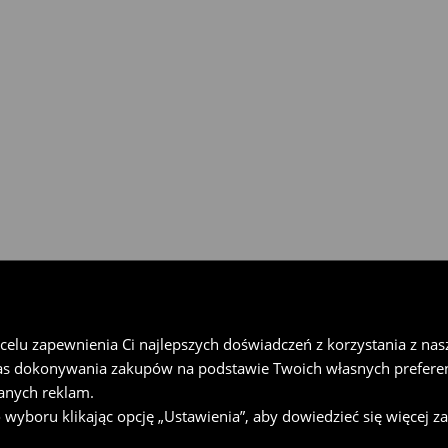
gu 30 dni w każdym salonie
rzesyłkę w Paczkomat® InPost,
u wypełnij formularz online w
lu zapewnienia Ci najlepszych doświadczeń z korzystania z naszej
as dokonywania zakupów na podstawie Twoich własnych preferen
anych reklam.
oru klikając opcję „Ustawienia”, aby dowiedzieć się więcej z