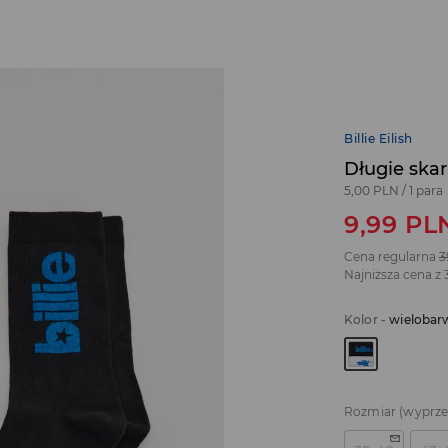
Billie Eilish
Długie skarp
5,00 PLN
/
1 para
9,99
PL
Cena regularna
3
Najniższa cena z 
Kolor
-
wielobar
Rozmiar
(wyprz