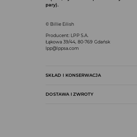
pary).
© Billie Eilish
Producent
:
LPP S.A.
Łąkowa 39/44, 80-769 Gdańsk
lpp@lppsa.com
SKŁAD I KONSERWACJA
PIERWSZY ARTYKUŁ
:
97% BAWEŁNA, 3% ELAST
DOSTAWA I ZWROTY
NIE BIELIĆ
Polityka dostawy
NIE PRASOWAĆ
Odbiór w salonie:
NIE CZYŚCIĆ CHEMICZNIE
ZA DARMO
1–5 dni roboczych
PRAĆ W PRALCE Z MAX. TEMP.30° C