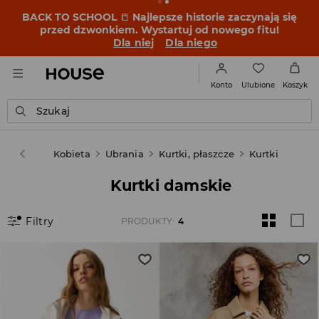
BACK TO SCHOOL
📒
Najlepsze historie zaczynają się
przed dzwonkiem. Wystartuj od nowego fitu!
Dla niej
Dla niego
Ulubione
Konto
Koszyk
Szukaj
House
Kobieta
Ubrania
Kurtki, płaszcze
Kurtki
Kurtki damskie
Filtry
PRODUKTY
:
4