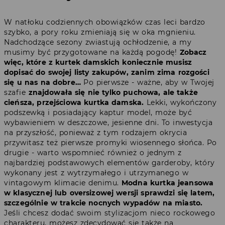
W natłoku codziennych obowiązków czas leci bardzo
szybko, a pory roku zmieniają się w oka mgnieniu.
Nadchodzące sezony zwiastują ochłodzenie, a my
musimy być przygotowane na każdą pogodę!
Zobacz
więc, które z kurtek damskich koniecznie musisz
dopisać do swojej listy zakupów, zanim zima rozgości
się u nas na dobre…
Po pierwsze - ważne, aby w Twojej
szafie
znajdowała się nie tylko puchowa, ale także
cieńsza, przejściowa kurtka damska.
Lekki, wykończony
podszewką i posiadający kaptur model, może być
wybawieniem w deszczowe, jesienne dni. To inwestycja
na przyszłość, ponieważ z tym rodzajem okrycia
przywitasz też pierwsze promyki wiosennego słońca. Po
drugie - warto wspomnieć również o jednym z
najbardziej podstawowych elementów garderoby, który
wykonany jest z wytrzymałego i utrzymanego w
vintagowym klimacie denimu.
Modna kurtka jeansowa
w klasycznej lub oversizowej wersji sprawdzi się latem,
szczególnie w trakcie nocnych wypadów na miasto.
Jeśli chcesz dodać swoim stylizacjom nieco rockowego
charakteru, możesz zdecydować się także na