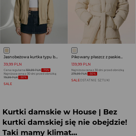
Jasnobeżowa kurtka typu barn jacket ze brązowym kołnierzem
Pikowany płaszcz z paskiem kremowy
39,99 PLN
139,99 PLN
Cena regularna
159,99 PLN
-75%
Najniższa cena z 30 dni przed obniżką
Najniższa cena z 30 dni przed obniżką
279,99 PLN
-50%
79,99 PLN
-50%
SALE
OSTATNIE SZTUKI
SALE
Kurtki damskie w House | Bez
kurtki damskiej się nie obejdzie!
Taki mamy klimat…