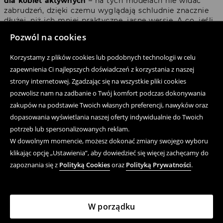
dla kobiet aktywnych
– na tych modelach nie widać
zabrudzeń, dzięki czemu wyglądają schludnie znacznie
dłużej, niż ich mniej praktyczne, jasne wersje. A co, jeśli
Twoja sytuacja wygląda zupełnie odwrotnie i chcesz
Pozwól na cookies
dodać sobie nieco objętości? Wtedy warto wziąć pod
uwagę jaśniejsze, pastelowe barwy i obszerne kroje.
Korzystamy z plików cookies lub podobnych technologii w celu
Przykładem modelu, w którym dobrze będzie czuła się
zapewnienia Ci najlepszych doświadczeń z korzystania z naszej
niemal każda posiadaczka mniej zaokrąglonej sylwetki,
jest
puchowa, krótka kurtka damska
. Możesz
strony internetowej. Zgadzając się na wszystkie pliki cookies
zdecydować się na modną pufferkę lub klasyczny fason z
pozwolisz nam na zadbanie o Twój komfort podczas dokonywania
pikowaniem i ściągaczami u dołu. Kobiety o figurze w
zakupów na podstawie Twoich własnych preferencji, nawyków oraz
kształcie klepsydry mogą dodatkowo podkreślić swoje
dopasowania wyświetlania naszej oferty indywidualnie do Twoich
kształty za sprawą taliowanych, albo przewiązywanych w
potrzeb lub spersonalizowanych reklam.
pasie kurtek damskich.
W dowolnym momencie, możesz dokonać zmiany swojego wyboru
klikając opcję „Ustawienia”, aby dowiedzieć się więcej zachęcamy do
My się zimy nie boimy – kurtki
zapoznania się z
Polityką Cookies
oraz
Polityką Prywatności
.
damskie idealnie skrojone
Niezależnie od tego, na który z fasonów i odcieni
W porządku
zdecydujesz się w tym sezonie – najważniejszy jest