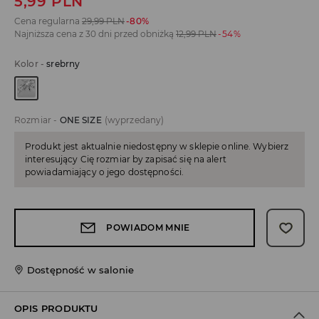
5,99
PLN
Cena regularna
29,99
PLN
-80%
Najniższa cena z 30 dni przed obniżką
12,99
PLN
-54%
Kolor
-
srebrny
Rozmiar
-
ONE SIZE
(wyprzedany)
Produkt jest aktualnie niedostępny w sklepie online. Wybierz
interesujący Cię rozmiar by zapisać się na alert
powiadamiający o jego dostępności.
POWIADOM MNIE
Dostępność w salonie
OPIS PRODUKTU