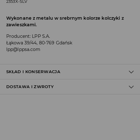
2353X-SLV
Wykonane z metalu w srebrnym kolorze kolczyki z
zawieszkami.
Producent
:
LPP S.A.
Łąkowa 39/44, 80-769 Gdańsk
lpp@lppsa.com
SKŁAD I KONSERWACJA
DOSTAWA I ZWROTY
Materiał I
:
50% STOP CYNKU, 50% SZKŁO
NIE PRAĆ
Polityka dostawy
NIE BIELIĆ
Odbiór w salonie:
NIE SUSZYĆ W SUSZARCE BĘBNOWEJ
ZA DARMO
1–5 dni roboczych
NIE PRASOWAĆ
Odbiór w ORLEN Paczka: