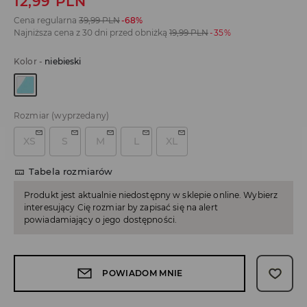
12,99
PLN
Cena regularna
39,99
PLN
-68%
Najniższa cena z 30 dni przed obniżką
19,99
PLN
-35%
Kolor
-
niebieski
Rozmiar
(wyprzedany)
XS
S
M
L
XL
Tabela rozmiarów
Produkt jest aktualnie niedostępny w sklepie online. Wybierz
interesujący Cię rozmiar by zapisać się na alert
powiadamiający o jego dostępności.
POWIADOM MNIE