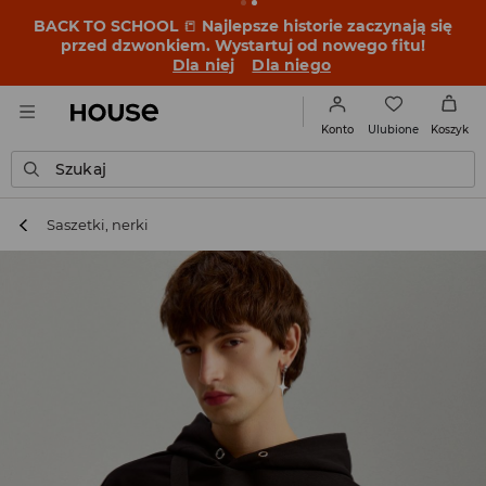
BACK TO SCHOOL
📒
Najlepsze historie zaczynają się
przed dzwonkiem. Wystartuj od nowego fitu!
Dla niej
Dla niego
Ulubione
Konto
Koszyk
Szukaj
Saszetki, nerki