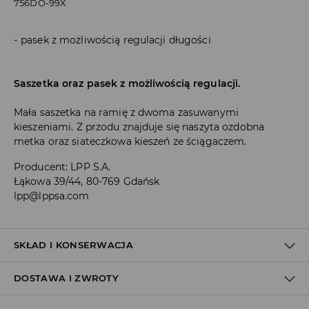
756DO-99X
pasek z możliwością regulacji długości
Saszetka oraz pasek z możliwością regulacji.
Mała saszetka na ramię z dwoma zasuwanymi
kieszeniami. Z przodu znajduje się naszyta ozdobna
metka oraz siateczkowa kieszeń ze ściągaczem.
Producent
:
LPP S.A.
Łąkowa 39/44, 80-769 Gdańsk
lpp@lppsa.com
SKŁAD I KONSERWACJA
DOSTAWA I ZWROTY
Materiał I
:
100% POLIESTER
Materiał II
:
100% POLIESTER