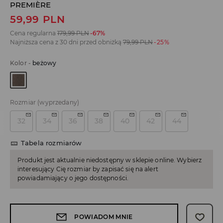
PREMIÈRE
59,99
PLN
Cena regularna
179,99
PLN
-67%
Najniższa cena z 30 dni przed obniżką
79,99
PLN
-25%
Kolor
-
beżowy
Rozmiar
(wyprzedany)
32
34
36
38
40
42
44
Tabela rozmiarów
Produkt jest aktualnie niedostępny w sklepie online. Wybierz
interesujący Cię rozmiar by zapisać się na alert
powiadamiający o jego dostępności.
POWIADOM MNIE