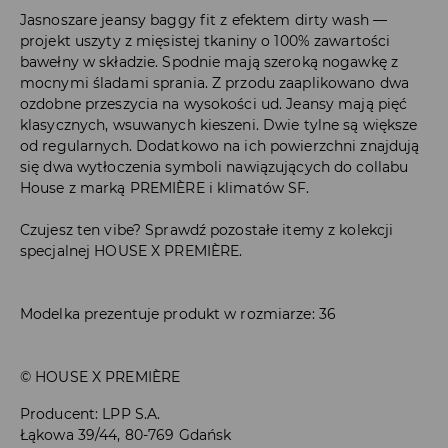
Jasnoszare jeansy baggy fit z efektem dirty wash —
projekt uszyty z mięsistej tkaniny o 100% zawartości
bawełny w składzie. Spodnie mają szeroką nogawkę z
mocnymi śladami sprania. Z przodu zaaplikowano dwa
ozdobne przeszycia na wysokości ud. Jeansy mają pięć
klasycznych, wsuwanych kieszeni. Dwie tylne są większe
od regularnych. Dodatkowo na ich powierzchni znajdują
się dwa wytłoczenia symboli nawiązujących do collabu
House z marką PREMIÈRE i klimatów SF.
Czujesz ten vibe? Sprawdź pozostałe itemy z kolekcji
specjalnej HOUSE X PREMIÈRE.
Modelka prezentuje produkt w rozmiarze: 36
© HOUSE X PREMIÈRE
Producent
:
LPP S.A.
Łąkowa 39/44, 80-769 Gdańsk