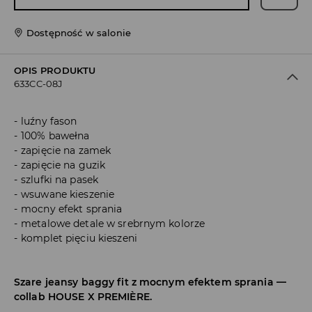
Dostępność w salonie
OPIS PRODUKTU
633CC-08J
luźny fason
100% bawełna
zapięcie na zamek
zapięcie na guzik
szlufki na pasek
wsuwane kieszenie
mocny efekt sprania
metalowe detale w srebrnym kolorze
komplet pięciu kieszeni
Szare jeansy baggy fit z mocnym efektem sprania —
collab HOUSE X PREMIÈRE.