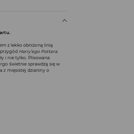
artu.
m z lekko obniżoną linią
o przygód
Harry’ego Pottera
.
y i nie tylko. Plisowana
rgo świetnie sprawdzą się w
a z mięsistej dzianiny o