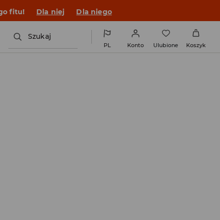
o fitu!
Dla niej
Dla niego
Szukaj
PL
Konto
Ulubione
Koszyk