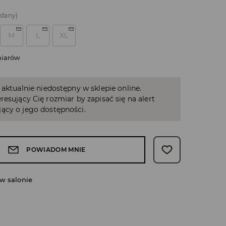
edany)
M
L
XL
miarów
 aktualnie niedostępny w sklepie online.
resujący Cię rozmiar by zapisać się na alert
ący o jego dostępności.
POWIADOM MNIE
w salonie