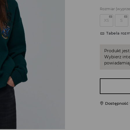
Rozmiar
(wyprz
XS
S
Tabela roz
Produkt jest
Wybierz inte
powiadamiaj
Dostępność 