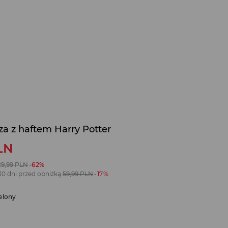
za z haftem Harry Potter
LN
29,99
PLN
-62%
30 dni przed obniżką
59,99
PLN
-17%
elony