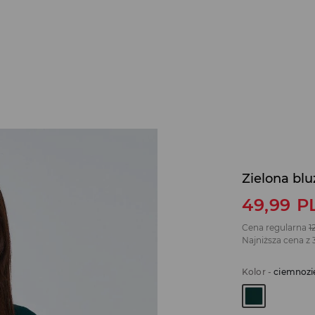
Zielona blu
49,99
P
Cena regularna
1
Najniższa cena z 
Kolor
-
ciemnozi