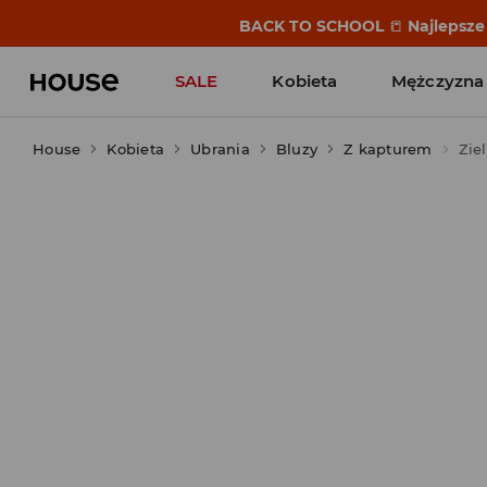
BACK TO SCHOOL
📒
Najlepsze 
SALE
Kobieta
Mężczyzna
House
Kobieta
Ubrania
Bluzy
Z kapturem
Zie