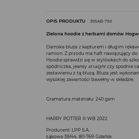
OPIS PRODUKTU
395AB-79X
Zielona hoodie z herbami domów Hogw
Damska bluza z kapturem i długim rękawe
ramion. Z przodu ma haft nawiązujący d
Hoodie sprawdzi się w stylówkach do szkoł
spódniczka, jeansy
straight
czy spodnie ca
zestawieniu z tą bluzą. Bluza jest wykonan
wysokiej zawartości bawełny w składzie.
Gramatura materiału: 240 gsm
HARRY POTTER © WB 2022
Producent
:
LPP S.A.
Łąkowa 39/44, 80-769 Gdańsk