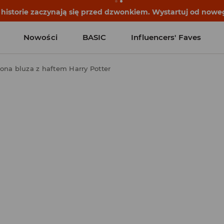
historie zaczynają się przed dzwonkiem. Wystartuj od noweg
Nowości
BASIC
Influencers' Faves
lona bluza z haftem Harry Potter